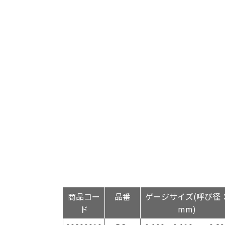
商品コー
品番
ゲージサイズ(呼び径
ド
mm)