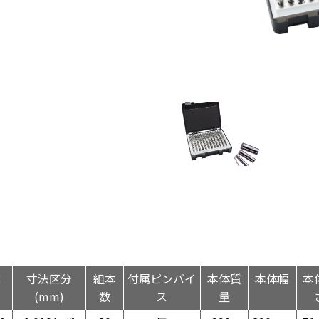
：
寸法区分
組本
付属ピンバイ
本体質
本体幅
本
(mm)
数
ス
量