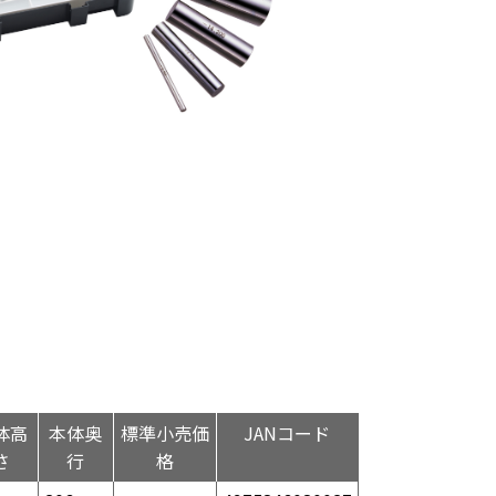
体高
本体奥
標準小売価
JANコード
さ
行
格