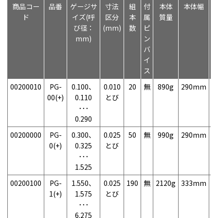
商品コー
品番
ゲージサ
寸法
組
付
本体
本体幅
ド
イズ(呼
区分
本
属
質量
び径：
(mm)
数
ピ
mm)
ン
バ
イ
ス
00200010
PG-
0.100、
0.010
20
無
890g
290mm
7
00(+)
0.110
とび
･･･
0.290
00200000
PG-
0.300、
0.025
50
無
990g
290mm
7
0(+)
0.325
とび
･･･
1.525
00200100
PG-
1.550、
0.025
190
無
2120g
333mm
7
1(+)
1.575
とび
･･･
6.275