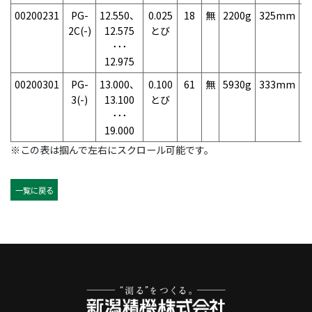
00200231
PG-
12.550、
0.025
18
無
2200g
325mm
7
2C(-)
12.575
とび
･･･
12.975
00200301
PG-
13.000、
0.100
61
無
5930g
333mm
7
3(-)
13.100
とび
･･･
19.000
※この表は掴んで左右にスクロール可能です。
一覧に戻る