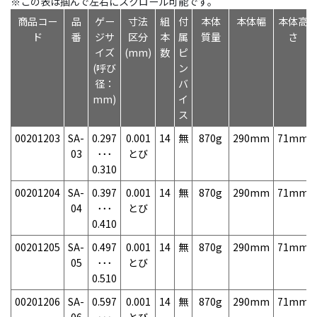
※この表は掴んで左右にスクロール可能です。
商品コー
品
ゲー
寸法
組
付
本体
本体幅
本体高
ド
番
ジサ
区分
本
属
質量
さ
イズ
(mm)
数
ピ
(呼び
ン
径：
バ
mm)
イ
ス
00201203
SA-
0.297
0.001
14
無
870g
290mm
71mm
03
･･･
とび
0.310
00201204
SA-
0.397
0.001
14
無
870g
290mm
71mm
04
･･･
とび
0.410
00201205
SA-
0.497
0.001
14
無
870g
290mm
71mm
05
･･･
とび
0.510
00201206
SA-
0.597
0.001
14
無
870g
290mm
71mm