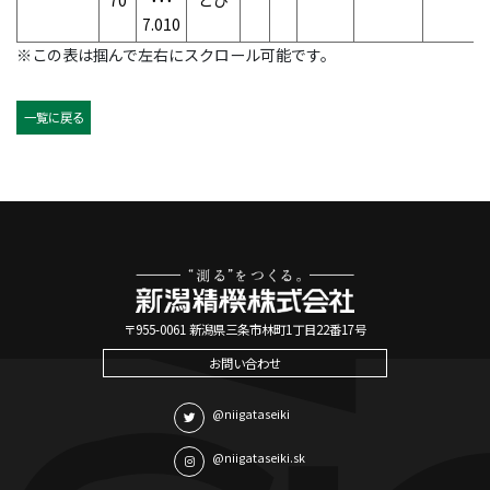
70
･･･
とび
7.010
※この表は掴んで左右にスクロール可能です。
一覧に戻る
〒955-0061 新潟県三条市林町1丁目22番17号
お問い合わせ
@niigataseiki
@niigataseiki.sk