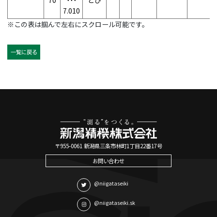
70
･･･
とび
7.010
※この表は掴んで左右にスクロール可能です。
一覧に戻る
〒955-0061 新潟県三条市林町1丁目22番17号
お問い合わせ
@niigataseiki
@niigataseiki.sk