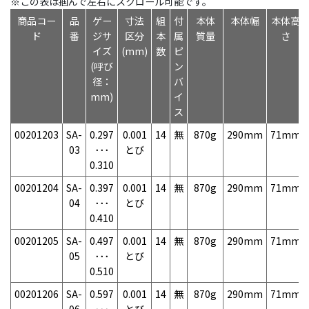
※この表は掴んで左右にスクロール可能です。
商品コー
品
ゲー
寸法
組
付
本体
本体幅
本体高
ド
番
ジサ
区分
本
属
質量
さ
イズ
(mm)
数
ピ
(呼び
ン
径：
バ
mm)
イ
ス
00201203
SA-
0.297
0.001
14
無
870g
290mm
71mm
03
･･･
とび
0.310
00201204
SA-
0.397
0.001
14
無
870g
290mm
71mm
04
･･･
とび
0.410
00201205
SA-
0.497
0.001
14
無
870g
290mm
71mm
05
･･･
とび
0.510
00201206
SA-
0.597
0.001
14
無
870g
290mm
71mm