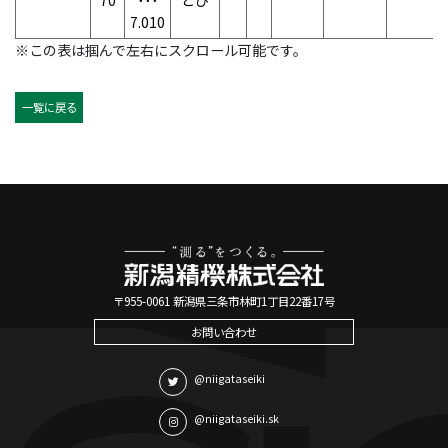
70
･･･
とび
7.010
※この表は掴んで左右にスクロール可能です。
一覧に戻る
〒955-0061 新潟県三条市林町1丁目22番17号
お問い合わせ
@niigataseiki
@niigataseiki.sk