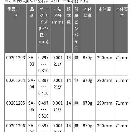
※この表は掴んで左右にスクロール可能です。
商品コー
品
ゲー
寸法
組
付
本体
本体幅
本体高
ド
番
ジサ
区分
本
属
質量
さ
イズ
(mm)
数
ピ
(呼び
ン
径：
バ
mm)
イ
ス
00201203
SA-
0.297
0.001
14
無
870g
290mm
71mm
03
･･･
とび
0.310
00201204
SA-
0.397
0.001
14
無
870g
290mm
71mm
04
･･･
とび
0.410
00201205
SA-
0.497
0.001
14
無
870g
290mm
71mm
05
･･･
とび
0.510
00201206
SA-
0.597
0.001
14
無
870g
290mm
71mm