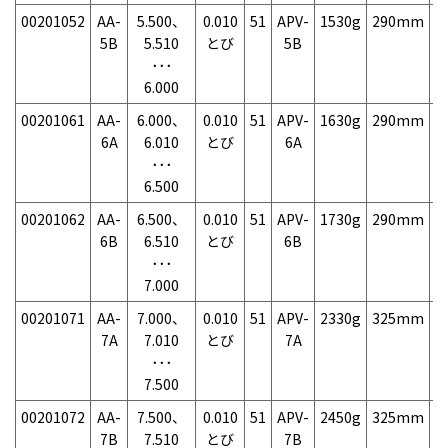
00201052
AA-
5.500、
0.010
51
APV-
1530g
290mm
7
5B
5.510
とび
5B
･･･
6.000
00201061
AA-
6.000、
0.010
51
APV-
1630g
290mm
7
6A
6.010
とび
6A
･･･
6.500
00201062
AA-
6.500、
0.010
51
APV-
1730g
290mm
7
6B
6.510
とび
6B
･･･
7.000
00201071
AA-
7.000、
0.010
51
APV-
2330g
325mm
7
7A
7.010
とび
7A
･･･
7.500
00201072
AA-
7.500、
0.010
51
APV-
2450g
325mm
7
7B
7.510
とび
7B