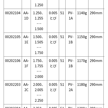
1.250
00202104
AA-
1.250、
0.005
51
PV-
1140g
290mm
7
1D
1.255
とび
1A
･･･
1.500
00202105
AA-
1.500、
0.005
51
PV-
1150g
290mm
7
1E
1.505
とび
1B
･･･
1.750
00202106
AA-
1.750、
0.005
51
PV-
1170g
290mm
7
1F
1.755
とび
1B
･･･
2.000
00202203
AA-
2.000、
0.005
51
PV-
1180g
290mm
7
2C
2.005
とび
2A
･･･
2.250