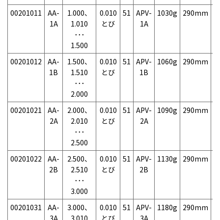
00201011
AA-
1.000、
0.010
51
APV-
1030g
290mm
7
1A
1.010
とび
1A
･･･
1.500
00201012
AA-
1.500、
0.010
51
APV-
1060g
290mm
7
1B
1.510
とび
1B
･･･
2.000
00201021
AA-
2.000、
0.010
51
APV-
1090g
290mm
7
2A
2.010
とび
2A
･･･
2.500
00201022
AA-
2.500、
0.010
51
APV-
1130g
290mm
7
2B
2.510
とび
2B
･･･
3.000
00201031
AA-
3.000、
0.010
51
APV-
1180g
290mm
7
3A
3.010
とび
3A