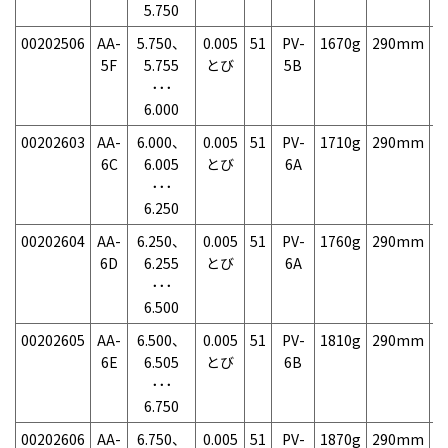
5.750
00202506
AA-
5.750、
0.005
51
PV-
1670g
290mm
7
5F
5.755
とび
5B
･･･
6.000
00202603
AA-
6.000、
0.005
51
PV-
1710g
290mm
7
6C
6.005
とび
6A
･･･
6.250
00202604
AA-
6.250、
0.005
51
PV-
1760g
290mm
7
6D
6.255
とび
6A
･･･
6.500
00202605
AA-
6.500、
0.005
51
PV-
1810g
290mm
7
6E
6.505
とび
6B
･･･
6.750
00202606
AA-
6.750、
0.005
51
PV-
1870g
290mm
7