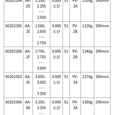
00202204
AA-
2.250、
0.005
51
PV-
1200g
290mm
7
2D
2.255
とび
2A
･･･
2.500
00202205
AA-
2.500、
0.005
51
PV-
1220g
290mm
7
2E
2.505
とび
2B
･･･
2.750
00202206
AA-
2.750、
0.005
51
PV-
1240g
290mm
7
2F
2.755
とび
2B
･･･
3.000
00202303
AA-
3.000、
0.005
51
PV-
1270g
290mm
7
3C
3.005
とび
3A
･･･
3.250
00202304
AA-
3.250、
0.005
51
PV-
1300g
290mm
7
3D
3.255
とび
3A
･･･