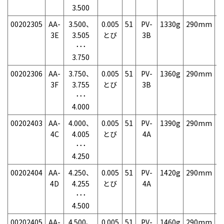
3.500
00202305
AA-
3.500、
0.005
51
PV-
1330g
290mm
7
3E
3.505
とび
3B
･･･
3.750
00202306
AA-
3.750、
0.005
51
PV-
1360g
290mm
7
3F
3.755
とび
3B
･･･
4.000
00202403
AA-
4.000、
0.005
51
PV-
1390g
290mm
7
4C
4.005
とび
4A
･･･
4.250
00202404
AA-
4.250、
0.005
51
PV-
1420g
290mm
7
4D
4.255
とび
4A
･･･
4.500
00202405
AA-
4.500、
0.005
51
PV-
1460g
290mm
7