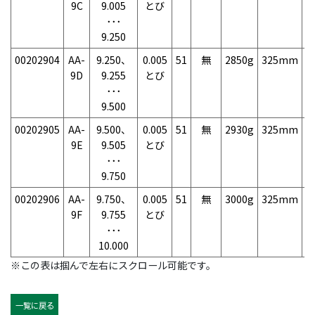
9C
9.005
とび
･･･
9.250
00202904
AA-
9.250、
0.005
51
無
2850g
325mm
7
9D
9.255
とび
･･･
9.500
00202905
AA-
9.500、
0.005
51
無
2930g
325mm
7
9E
9.505
とび
･･･
9.750
00202906
AA-
9.750、
0.005
51
無
3000g
325mm
7
9F
9.755
とび
･･･
10.000
※この表は掴んで左右にスクロール可能です。
一覧に戻る