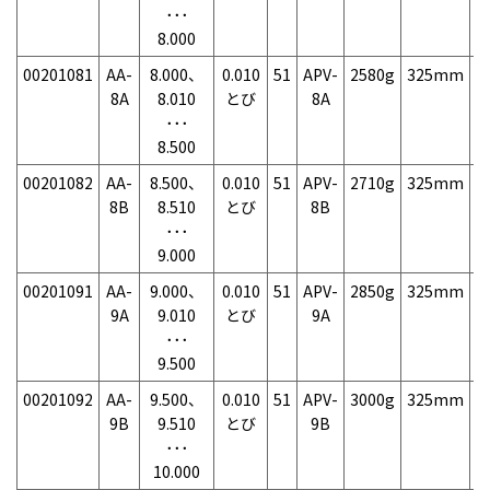
･･･
8.000
00201081
AA-
8.000、
0.010
51
APV-
2580g
325mm
7
8A
8.010
とび
8A
･･･
8.500
00201082
AA-
8.500、
0.010
51
APV-
2710g
325mm
7
8B
8.510
とび
8B
･･･
9.000
00201091
AA-
9.000、
0.010
51
APV-
2850g
325mm
7
9A
9.010
とび
9A
･･･
9.500
00201092
AA-
9.500、
0.010
51
APV-
3000g
325mm
7
9B
9.510
とび
9B
･･･
10.000