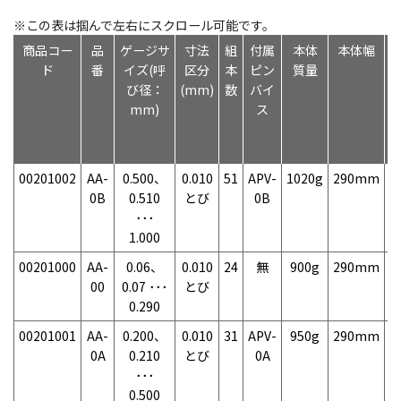
※この表は掴んで左右にスクロール可能です。
商品コー
品
ゲージサ
寸法
組
付属
本体
本体幅
ド
番
イズ(呼
区分
本
ピン
質量
び径：
(mm)
数
バイ
mm)
ス
00201002
AA-
0.500、
0.010
51
APV-
1020g
290mm
7
0B
0.510
とび
0B
･･･
1.000
00201000
AA-
0.06、
0.010
24
無
900g
290mm
7
00
0.07 ･･･
とび
0.290
00201001
AA-
0.200、
0.010
31
APV-
950g
290mm
7
0A
0.210
とび
0A
･･･
0.500