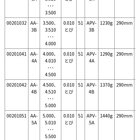
･･･
3.500
00201032
AA-
3.500、
0.010
51
APV-
1230g
290mm
7
3B
3.510
とび
3B
･･･
4.000
00201041
AA-
4.000、
0.010
51
APV-
1290g
290mm
7
4A
4.010
とび
4A
･･･
4.500
00201042
AA-
4.500、
0.010
51
APV-
1370g
290mm
7
4B
4.510
とび
4B
･･･
5.000
00201051
AA-
5.000、
0.010
51
APV-
1440g
290mm
7
5A
5.010
とび
5A
･･･
5.500