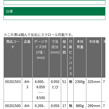
仕様
※この表は掴んで左右にスクロール可能です。
商品コー
品番
ゲージサ
寸法
組
付
本体
本体幅
本
ド
イズ(呼
区分
本
属
質量
び径：
(mm)
数
ピ
mm)
ン
バ
イ
ス
00201503
AH-
6.000、
0.050
51
無
2300g
325mm
71
3
6.050
とび
･･･
8.500
00201500
AH-
0.200、
0.050
17
無
880g
290mm
71