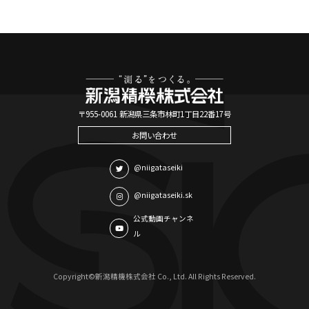
〒955-0061 新潟県三条市林町1丁目22番17号
お問い合わせ
@niigataseiki
@niigataseiki.sk
公式動画チャンネ
ル
Copyright©新潟精機株式会社 Co., Ltd. All Rights Reserved.