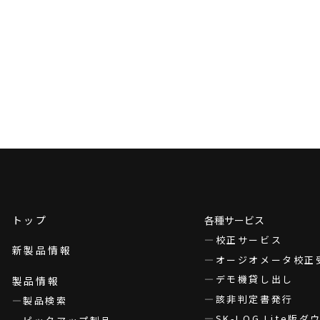
トップ
各種サービス
校正サービス
新製品情報
オージオメータ校正
デモ機貸し出し
製品情報
該非判定書発行
製品検索
SK-LOG Lite版