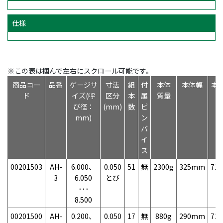
仕様
※この表は掴んで左右にスクロール可能です。
商品コー
品番
ゲージサ
寸法
組
付
本体
本体幅
本
ド
イズ(呼
区分
本
属
質量
び径：
(mm)
数
ピ
mm)
ン
バ
イ
ス
00201503
AH-
6.000、
0.050
51
無
2300g
325mm
71
3
6.050
とび
･･･
8.500
00201500
AH-
0.200、
0.050
17
無
880g
290mm
71