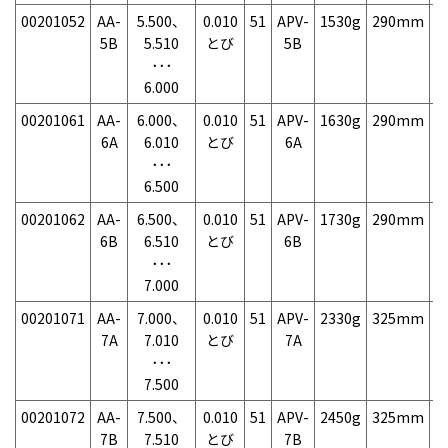
00201052
AA-
5.500、
0.010
51
APV-
1530g
290mm
7
5B
5.510
とび
5B
･･･
6.000
00201061
AA-
6.000、
0.010
51
APV-
1630g
290mm
7
6A
6.010
とび
6A
･･･
6.500
00201062
AA-
6.500、
0.010
51
APV-
1730g
290mm
7
6B
6.510
とび
6B
･･･
7.000
00201071
AA-
7.000、
0.010
51
APV-
2330g
325mm
7
7A
7.010
とび
7A
･･･
7.500
00201072
AA-
7.500、
0.010
51
APV-
2450g
325mm
7
7B
7.510
とび
7B