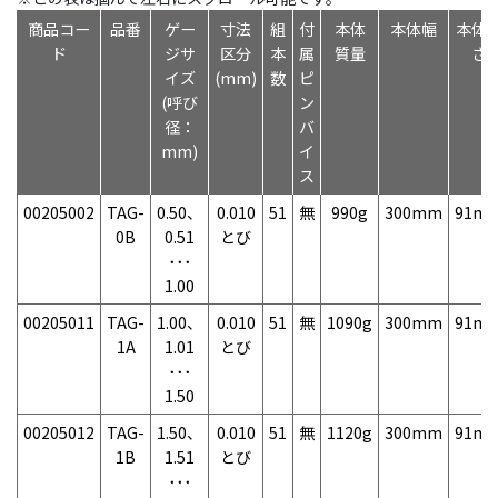
商品コー
品番
ゲー
寸法
組
付
本体
本体幅
本体
ド
ジサ
区分
本
属
質量
さ
イズ
(mm)
数
ピ
(呼び
ン
径：
バ
mm)
イ
ス
00205002
TAG-
0.50、
0.010
51
無
990g
300mm
91m
0B
0.51
とび
･･･
1.00
00205011
TAG-
1.00、
0.010
51
無
1090g
300mm
91m
1A
1.01
とび
･･･
1.50
00205012
TAG-
1.50、
0.010
51
無
1120g
300mm
91m
1B
1.51
とび
･･･