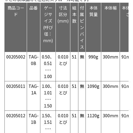
商品コー
品番
ゲー
寸法
組
付
本体
本体幅
本体
ド
ジサ
区分
本
属
質量
さ
イズ
(mm)
数
ピ
(呼び
ン
径：
バ
mm)
イ
ス
00205002
TAG-
0.50、
0.010
51
無
990g
300mm
91m
0B
0.51
とび
･･･
1.00
00205011
TAG-
1.00、
0.010
51
無
1090g
300mm
91m
1A
1.01
とび
･･･
1.50
00205012
TAG-
1.50、
0.010
51
無
1120g
300mm
91m
1B
1.51
とび
･･･