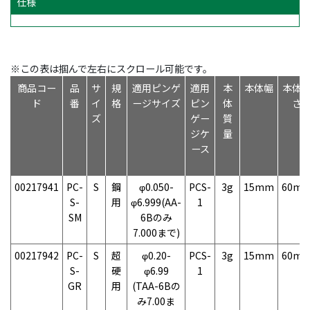
仕様
※この表は掴んで左右にスクロール可能です。
商品コー
品
サ
規
適用ピンゲ
適用
本
本体幅
本体
ド
番
イ
格
ージサイズ
ピン
体
さ
ズ
ゲー
質
ジケ
量
ース
00217941
PC-
S
鋼
φ0.050-
PCS-
3g
15mm
60m
S-
用
φ6.999(AA-
1
SM
6Bのみ
7.000まで)
00217942
PC-
S
超
φ0.20-
PCS-
3g
15mm
60m
S-
硬
φ6.99
1
GR
用
(TAA-6Bの
み7.00ま