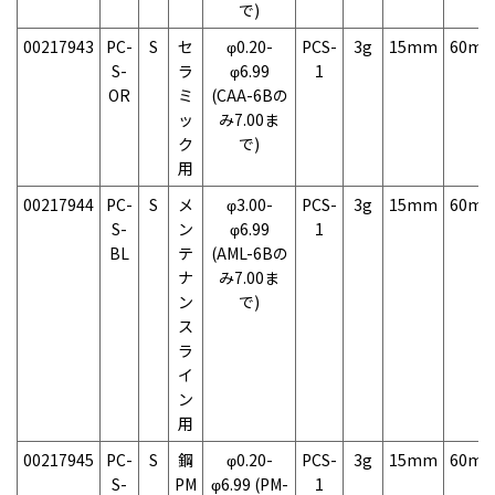
で)
00217943
PC-
S
セ
φ0.20-
PCS-
3g
15mm
60m
S-
ラ
φ6.99
1
OR
ミ
(CAA-6Bの
ッ
み7.00ま
ク
で)
用
00217944
PC-
S
メ
φ3.00-
PCS-
3g
15mm
60m
S-
ン
φ6.99
1
BL
テ
(AML-6Bの
ナ
み7.00ま
ン
で)
ス
ラ
イ
ン
用
00217945
PC-
S
鋼
φ0.20-
PCS-
3g
15mm
60m
S-
PM
φ6.99 (PM-
1