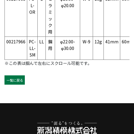
L-
ラ
φ20.00
OR
ミ
ッ
ク
用
00217966
PC-
LL
鋼
φ22.00-
W-9
12g
41mm
60m
LL-
用
φ30.00
SM
※この表は掴んで左右にスクロール可能です。
一覧に戻る