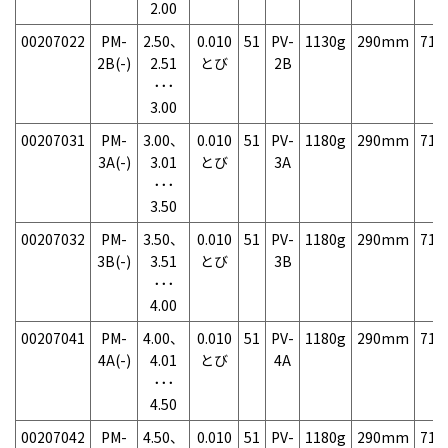
2.00
00207022
PM-
2.50、
0.010
51
PV-
1130g
290mm
71
2B(-)
2.51
とび
2B
･･･
3.00
00207031
PM-
3.00、
0.010
51
PV-
1180g
290mm
71
3A(-)
3.01
とび
3A
･･･
3.50
00207032
PM-
3.50、
0.010
51
PV-
1180g
290mm
71
3B(-)
3.51
とび
3B
･･･
4.00
00207041
PM-
4.00、
0.010
51
PV-
1180g
290mm
71
4A(-)
4.01
とび
4A
･･･
4.50
00207042
PM-
4.50、
0.010
51
PV-
1180g
290mm
71