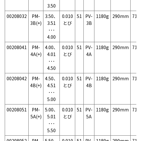
3.50
00208032
PM-
3.50、
0.010
51
PV-
1180g
290mm
71
3B(+)
3.51
とび
3B
･･･
4.00
00208041
PM-
4.00、
0.010
51
PV-
1180g
290mm
71
4A(+)
4.01
とび
4A
･･･
4.50
00208042
PM-
4.50、
0.010
51
PV-
1180g
290mm
71
4B(+)
4.51
とび
4B
･･･
5.00
00208051
PM-
5.00、
0.010
51
PV-
1180g
290mm
71
5A(+)
5.01
とび
5A
･･･
5.50
00208052
PM-
5.50、
0.010
51
PV-
1180g
290mm
71