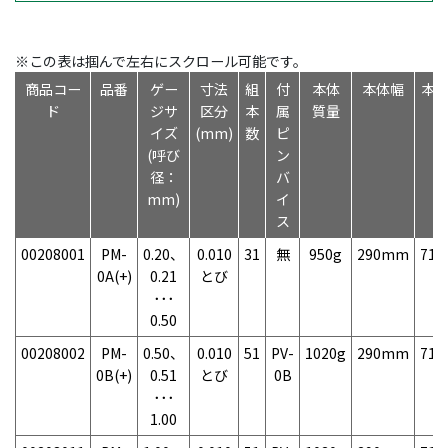
※この表は掴んで左右にスクロール可能です。
商品コー
品番
ゲー
寸法
組
付
本体
本体幅
本
ド
ジサ
区分
本
属
質量
イズ
(mm)
数
ピ
(呼び
ン
径：
バ
mm)
イ
ス
00208001
PM-
0.20、
0.010
31
無
950g
290mm
71
0A(+)
0.21
とび
･･･
0.50
00208002
PM-
0.50、
0.010
51
PV-
1020g
290mm
71
0B(+)
0.51
とび
0B
･･･
1.00