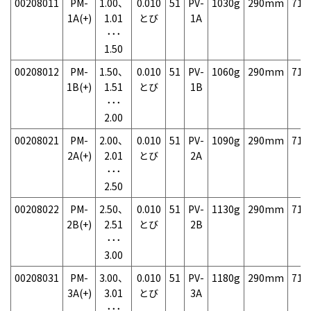
00208011
PM-
1.00、
0.010
51
PV-
1030g
290mm
71
1A(+)
1.01
とび
1A
･･･
1.50
00208012
PM-
1.50、
0.010
51
PV-
1060g
290mm
71
1B(+)
1.51
とび
1B
･･･
2.00
00208021
PM-
2.00、
0.010
51
PV-
1090g
290mm
71
2A(+)
2.01
とび
2A
･･･
2.50
00208022
PM-
2.50、
0.010
51
PV-
1130g
290mm
71
2B(+)
2.51
とび
2B
･･･
3.00
00208031
PM-
3.00、
0.010
51
PV-
1180g
290mm
71
3A(+)
3.01
とび
3A
･･･