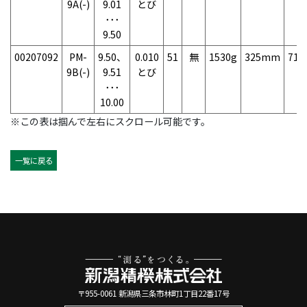
9A(-)
9.01
とび
･･･
9.50
00207092
PM-
9.50、
0.010
51
無
1530g
325mm
71
9B(-)
9.51
とび
･･･
10.00
※この表は掴んで左右にスクロール可能です。
一覧に戻る
〒955-0061 新潟県三条市林町1丁目22番17号