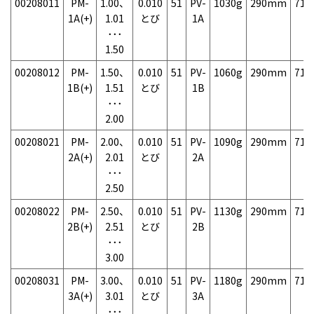
00208011
PM-
1.00、
0.010
51
PV-
1030g
290mm
71
1A(+)
1.01
とび
1A
･･･
1.50
00208012
PM-
1.50、
0.010
51
PV-
1060g
290mm
71
1B(+)
1.51
とび
1B
･･･
2.00
00208021
PM-
2.00、
0.010
51
PV-
1090g
290mm
71
2A(+)
2.01
とび
2A
･･･
2.50
00208022
PM-
2.50、
0.010
51
PV-
1130g
290mm
71
2B(+)
2.51
とび
2B
･･･
3.00
00208031
PM-
3.00、
0.010
51
PV-
1180g
290mm
71
3A(+)
3.01
とび
3A
･･･