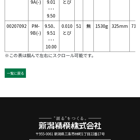
9A(-)
9.01
とび
･･･
9.50
00207092
PM-
9.50、
0.010
51
無
1530g
325mm
71
9B(-)
9.51
とび
･･･
10.00
※この表は掴んで左右にスクロール可能です。
一覧に戻る
〒955-0061 新潟県三条市林町1丁目22番17号