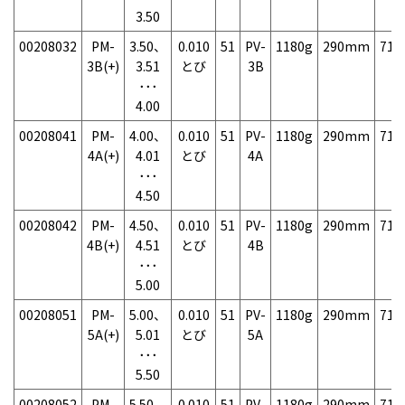
3.50
00208032
PM-
3.50、
0.010
51
PV-
1180g
290mm
71
3B(+)
3.51
とび
3B
･･･
4.00
00208041
PM-
4.00、
0.010
51
PV-
1180g
290mm
71
4A(+)
4.01
とび
4A
･･･
4.50
00208042
PM-
4.50、
0.010
51
PV-
1180g
290mm
71
4B(+)
4.51
とび
4B
･･･
5.00
00208051
PM-
5.00、
0.010
51
PV-
1180g
290mm
71
5A(+)
5.01
とび
5A
･･･
5.50
00208052
PM-
5.50、
0.010
51
PV-
1180g
290mm
71