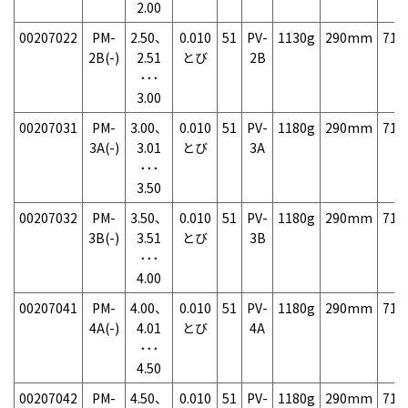
2.00
00207022
PM-
2.50、
0.010
51
PV-
1130g
290mm
71
2B(-)
2.51
とび
2B
･･･
3.00
00207031
PM-
3.00、
0.010
51
PV-
1180g
290mm
71
3A(-)
3.01
とび
3A
･･･
3.50
00207032
PM-
3.50、
0.010
51
PV-
1180g
290mm
71
3B(-)
3.51
とび
3B
･･･
4.00
00207041
PM-
4.00、
0.010
51
PV-
1180g
290mm
71
4A(-)
4.01
とび
4A
･･･
4.50
00207042
PM-
4.50、
0.010
51
PV-
1180g
290mm
71