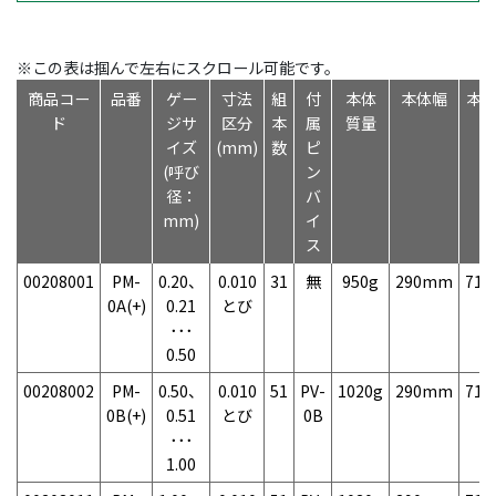
※この表は掴んで左右にスクロール可能です。
商品コー
品番
ゲー
寸法
組
付
本体
本体幅
本
ド
ジサ
区分
本
属
質量
イズ
(mm)
数
ピ
(呼び
ン
径：
バ
mm)
イ
ス
00208001
PM-
0.20、
0.010
31
無
950g
290mm
71
0A(+)
0.21
とび
･･･
0.50
00208002
PM-
0.50、
0.010
51
PV-
1020g
290mm
71
0B(+)
0.51
とび
0B
･･･
1.00