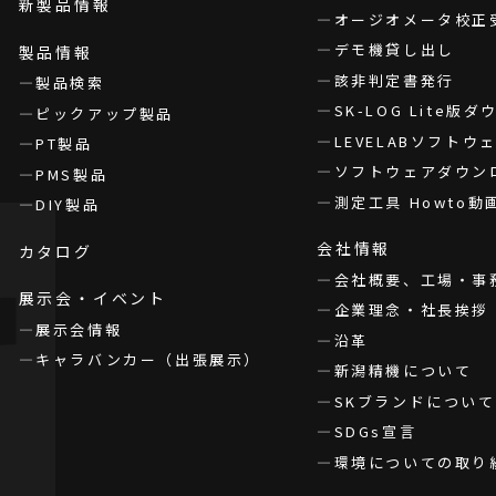
新製品情報
オージオメータ校正
デモ機貸し出し
製品情報
該非判定書発行
製品検索
SK-LOG Lite版
ピックアップ製品
LEVELABソフト
PT製品
ソフトウェアダウン
PMS製品
測定工具 Howto動
DIY製品
会社情報
カタログ
会社概要、工場・事
展示会・イベント
企業理念・社長挨拶
展示会情報
沿革
キャラバンカー（出張展示）
新潟精機について
SKブランドについて
SDGs宣言
環境についての取り