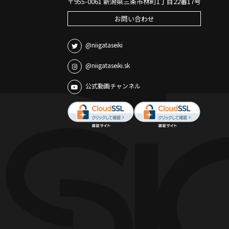
〒955-0061 新潟県三条市林町1丁目22番17号
お問い合わせ
@niigataseiki
@niigataseiki.sk
公式動画チャンネル