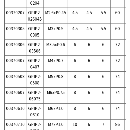
0204
00370207
GPIP2-
M2.6xP0.45
4.5
4.5
5.5
60
026045
00370305
GPIP2-
M3xP0.5
4.5
4.5
5.5
60
0305
00370306
GPIP2-
M3.5xP0.6
6
6
6
72
1
03506
00370407
GPIP2-
M4xP0.7
6
6
6
72
0407
00370508
GPIP2-
M5xP0.8
8
6
6
74
0508
00370607
GPIP2-
M6xP0.75
8
6
6
74
1
06075
00370610
GPIP2-
M6xP1.0
8
6
6
74
1
0610
00370710
GPIP2-
M7xP1.0
10
6
7
86
2