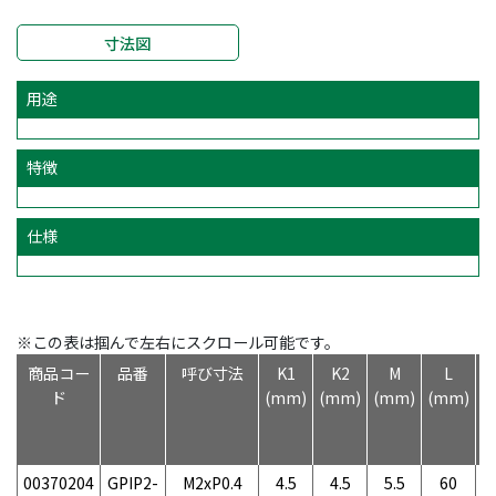
寸法図
用途
特徴
仕様
※この表は掴んで左右にスクロール可能です。
商品コー
品番
呼び寸法
K1
K2
M
L
ド
(mm)
(mm)
(mm)
(mm)
00370204
GPIP2-
M2xP0.4
4.5
4.5
5.5
60