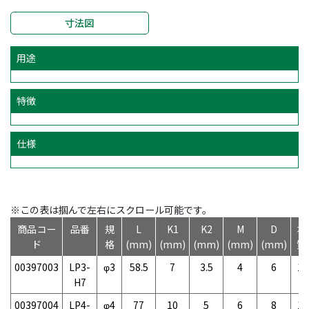
寸法図
用途
特徴
仕様
※この表は掴んで左右にスクロール可能です。
商品コー
品番
規
L
K1
K2
M
D
本
ド
格
(mm)
(mm)
(mm)
(mm)
(mm)
質
00397003
LP3-
φ3
58.5
7
3.5
4
6
10
H7
00397004
LP4-
φ4
77
10
5
6
8
10