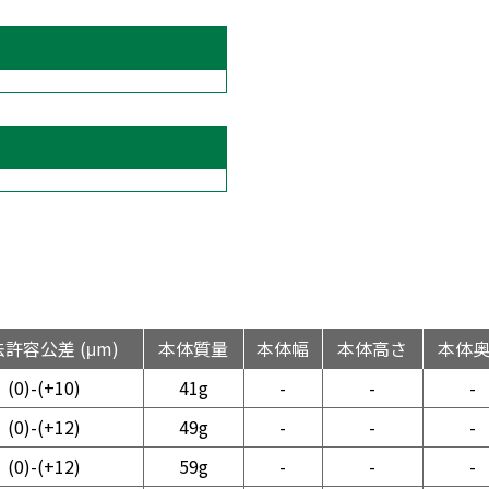
許容公差 (μm)
本体質量
本体幅
本体高さ
本体
(0)-(+10)
41g
-
-
-
(0)-(+12)
49g
-
-
-
(0)-(+12)
59g
-
-
-