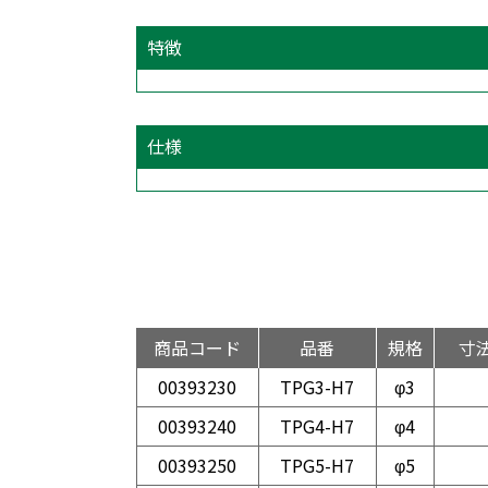
特徴
仕様
商品コード
品番
規格
寸法
00393230
TPG3-H7
φ3
00393240
TPG4-H7
φ4
00393250
TPG5-H7
φ5