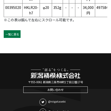
00395020
HKLR20-
φ20
352g
-
-
-
34,000
4975846
h7
円
※この表は掴んで左右にスクロール可能です。
一覧に戻る
〒955-0061 新潟県三条市林町1丁目22番17号
お問い合わせ
@niigataseiki