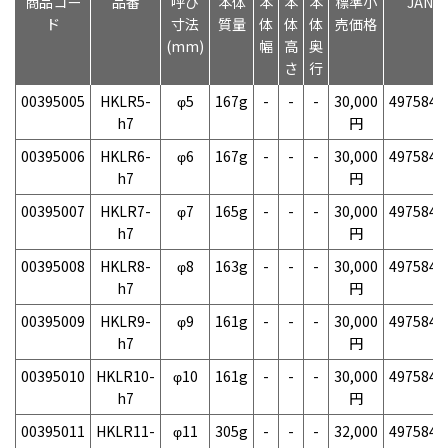
商品コー
品番
呼び
本体
本
本
本
標準小
JAN
ド
寸法
質量
体
体
体
売価格
(mm)
幅
高
奥
さ
行
00395005
HKLR5-
φ5
167g
-
-
-
30,000
4975846
h7
円
00395006
HKLR6-
φ6
167g
-
-
-
30,000
4975846
h7
円
00395007
HKLR7-
φ7
165g
-
-
-
30,000
4975846
h7
円
00395008
HKLR8-
φ8
163g
-
-
-
30,000
4975846
h7
円
00395009
HKLR9-
φ9
161g
-
-
-
30,000
4975846
h7
円
00395010
HKLR10-
φ10
161g
-
-
-
30,000
4975846
h7
円
00395011
HKLR11-
φ11
305g
-
-
-
32,000
4975846