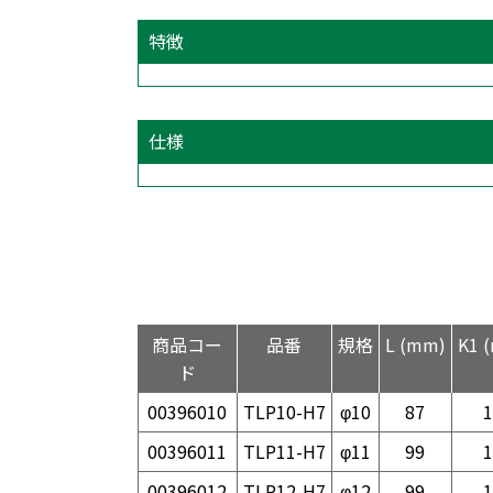
特徴
仕様
商品コー
品番
規格
L (mm)
K1 
ド
00396010
TLP10-H7
φ10
87
1
00396011
TLP11-H7
φ11
99
1
00396012
TLP12-H7
φ12
99
1