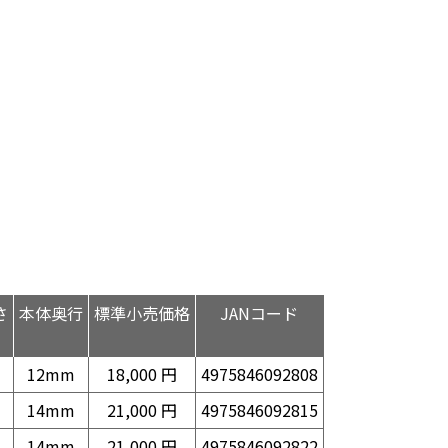
さ
本体奥行
標準小売価格
JANコード
12mm
18,000 円
4975846092808
14mm
21,000 円
4975846092815
14mm
21,000 円
4975846092822