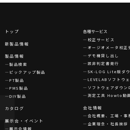
トップ
各種サービス
校正サービス
新製品情報
オージオメータ校正
デモ機貸し出し
製品情報
該非判定書発行
製品検索
SK-LOG Lite版
ピックアップ製品
LEVELABソフト
PT製品
ソフトウェアダウン
PMS製品
測定工具 Howto動
DIY製品
会社情報
カタログ
会社概要、工場・事
展示会・イベント
企業理念・社長挨拶
展示会情報