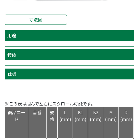
寸法図
用途
特徴
仕様
※この表は掴んで左右にスクロール可能です。
商品コー
品番
規
L
K1
K2
M
D
ド
格
(mm)
(mm)
(mm)
(mm)
(mm)