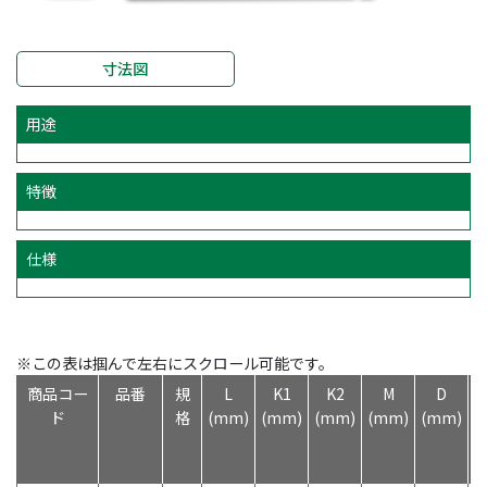
寸法図
用途
特徴
仕様
※この表は掴んで左右にスクロール可能です。
商品コー
品番
規
L
K1
K2
M
D
ド
格
(mm)
(mm)
(mm)
(mm)
(mm)