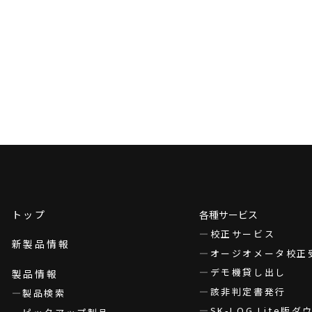
トップ
各種サービス
校正サービス
新製品情報
オージオメータ校正
デモ機貸し出し
製品情報
該非判定書発行
製品検索
SK-LOG Lite版