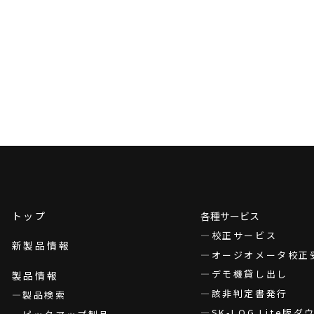
トップ
各種サービス
校正サービス
新製品情報
オージオメータ校正
デモ機貸し出し
製品情報
該非判定書発行
製品検索
SK-LOG Lite版