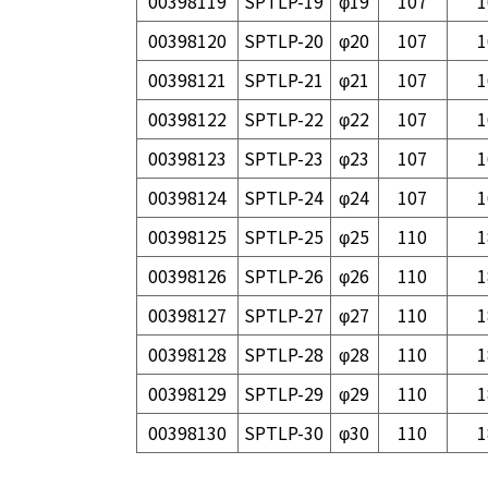
00398119
SPTLP-19
φ19
107
1
00398120
SPTLP-20
φ20
107
1
00398121
SPTLP-21
φ21
107
1
00398122
SPTLP-22
φ22
107
1
00398123
SPTLP-23
φ23
107
1
00398124
SPTLP-24
φ24
107
1
00398125
SPTLP-25
φ25
110
1
00398126
SPTLP-26
φ26
110
1
00398127
SPTLP-27
φ27
110
1
00398128
SPTLP-28
φ28
110
1
00398129
SPTLP-29
φ29
110
1
00398130
SPTLP-30
φ30
110
1