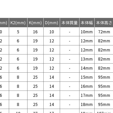
mm)
K2(mm)
K(mm)
D(mm)
本体質量
本体幅
本体高さ
0
5
16
10
-
10mm
72mm
2
6
19
12
-
12mm
82mm
2
6
19
12
-
12mm
82mm
2
6
19
12
-
13mm
82mm
2
6
19
12
-
14mm
82mm
6
8
25
14
-
15mm
95mm
6
8
25
14
-
16mm
95mm
6
8
25
14
-
17mm
95mm
6
8
25
14
-
18mm
95mm