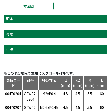
寸法図
用途
特徴
仕様
※この表は掴んで左右にスクロール可能です。
商品コー
品番
呼び寸法
K1
K2
M
L
ド
(mm)
(mm)
(mm)
(mm)
00470204
GPWP2-
M2xP0.4
4.5
4.5
5.5
60
0204
00470207
GPWP2-
M2.6xP0.45
4.5
4.5
5.5
60