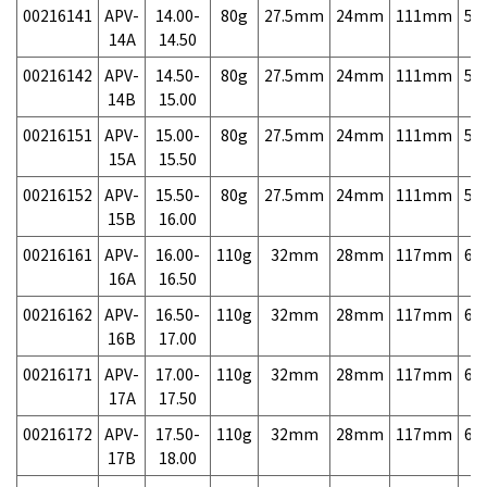
00216141
APV-
14.00-
80g
27.5mm
24mm
111mm
5,
14A
14.50
00216142
APV-
14.50-
80g
27.5mm
24mm
111mm
5,
14B
15.00
00216151
APV-
15.00-
80g
27.5mm
24mm
111mm
5,
15A
15.50
00216152
APV-
15.50-
80g
27.5mm
24mm
111mm
5,
15B
16.00
00216161
APV-
16.00-
110g
32mm
28mm
117mm
6,
16A
16.50
00216162
APV-
16.50-
110g
32mm
28mm
117mm
6,
16B
17.00
00216171
APV-
17.00-
110g
32mm
28mm
117mm
6,
17A
17.50
00216172
APV-
17.50-
110g
32mm
28mm
117mm
6,
17B
18.00