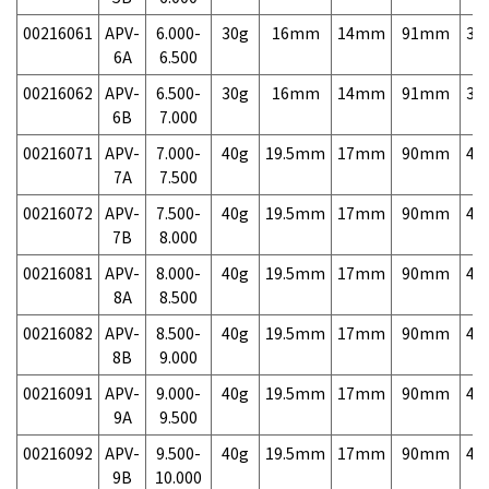
00216061
APV-
6.000-
30g
16mm
14mm
91mm
3,
6A
6.500
00216062
APV-
6.500-
30g
16mm
14mm
91mm
3,
6B
7.000
00216071
APV-
7.000-
40g
19.5mm
17mm
90mm
4,
7A
7.500
00216072
APV-
7.500-
40g
19.5mm
17mm
90mm
4,
7B
8.000
00216081
APV-
8.000-
40g
19.5mm
17mm
90mm
4,
8A
8.500
00216082
APV-
8.500-
40g
19.5mm
17mm
90mm
4,
8B
9.000
00216091
APV-
9.000-
40g
19.5mm
17mm
90mm
4,
9A
9.500
00216092
APV-
9.500-
40g
19.5mm
17mm
90mm
4,
9B
10.000