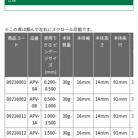
※この表は掴んで左右にスクロール可能です。
商品コー
品番
使用で
本体
本体幅
本体高
本体奥
標
ド
きる ピ
質量
さ
行
小
ンゲー
価
ジサイ
ズ
(mm)
00216001
APV-
0.200-
30g
16mm
14mm
91mm
3,
0A
0.500
00216002
APV-
0.500-
30g
16mm
14mm
91mm
3,
0B
1.000
00216011
APV-
1.000-
30g
16mm
14mm
91mm
3,
1A
1.500
00216012
APV-
1.500-
30g
16mm
14mm
91mm
3,