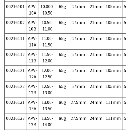
00216101
APV-
10.000-
65g
24mm
21mm
105mm
5,
10A
10.50
00216102
APV-
10.50-
65g
24mm
21mm
105mm
5,
10B
11.00
00216111
APV-
11.00-
65g
24mm
21mm
105mm
5,
11A
11.50
00216112
APV-
11.50-
65g
24mm
21mm
105mm
5,
11B
12.00
00216121
APV-
12.00-
65g
24mm
21mm
105mm
5,
12A
12.50
00216122
APV-
12.50-
65g
24mm
21mm
105mm
5,
12B
13.00
00216131
APV-
13.00-
80g
27.5mm
24mm
111mm
5,
13A
13.50
00216132
APV-
13.50-
80g
27.5mm
24mm
111mm
5,
13B
14.00