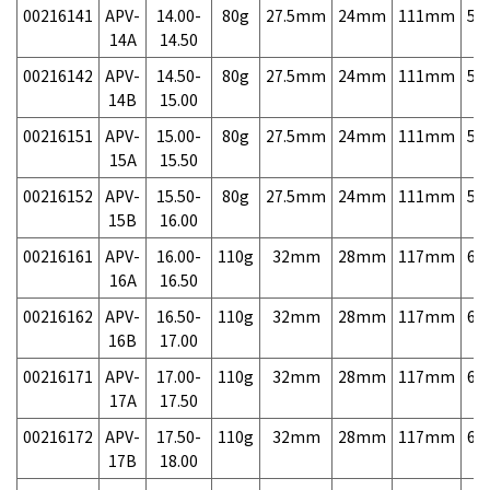
00216141
APV-
14.00-
80g
27.5mm
24mm
111mm
5,
14A
14.50
00216142
APV-
14.50-
80g
27.5mm
24mm
111mm
5,
14B
15.00
00216151
APV-
15.00-
80g
27.5mm
24mm
111mm
5,
15A
15.50
00216152
APV-
15.50-
80g
27.5mm
24mm
111mm
5,
15B
16.00
00216161
APV-
16.00-
110g
32mm
28mm
117mm
6,
16A
16.50
00216162
APV-
16.50-
110g
32mm
28mm
117mm
6,
16B
17.00
00216171
APV-
17.00-
110g
32mm
28mm
117mm
6,
17A
17.50
00216172
APV-
17.50-
110g
32mm
28mm
117mm
6,
17B
18.00