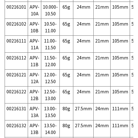
00216101
APV-
10.000-
65g
24mm
21mm
105mm
5,
10A
10.50
00216102
APV-
10.50-
65g
24mm
21mm
105mm
5,
10B
11.00
00216111
APV-
11.00-
65g
24mm
21mm
105mm
5,
11A
11.50
00216112
APV-
11.50-
65g
24mm
21mm
105mm
5,
11B
12.00
00216121
APV-
12.00-
65g
24mm
21mm
105mm
5,
12A
12.50
00216122
APV-
12.50-
65g
24mm
21mm
105mm
5,
12B
13.00
00216131
APV-
13.00-
80g
27.5mm
24mm
111mm
5,
13A
13.50
00216132
APV-
13.50-
80g
27.5mm
24mm
111mm
5,
13B
14.00