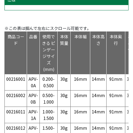
※この表は掴んで左右にスクロール可能です。
商品コー
品番
使用で
本体
本体幅
本体高
本体奥
標
ド
きる ピ
質量
さ
行
小
ンゲー
価
ジサイ
ズ
(mm)
00216001
APV-
0.200-
30g
16mm
14mm
91mm
3,
0A
0.500
00216002
APV-
0.500-
30g
16mm
14mm
91mm
3,
0B
1.000
00216011
APV-
1.000-
30g
16mm
14mm
91mm
3,
1A
1.500
00216012
APV-
1.500-
30g
16mm
14mm
91mm
3,