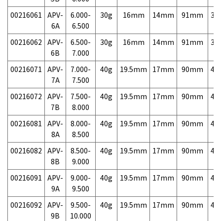
00216061
APV-
6.000-
30g
16mm
14mm
91mm
3,
6A
6.500
00216062
APV-
6.500-
30g
16mm
14mm
91mm
3,
6B
7.000
00216071
APV-
7.000-
40g
19.5mm
17mm
90mm
4,
7A
7.500
00216072
APV-
7.500-
40g
19.5mm
17mm
90mm
4,
7B
8.000
00216081
APV-
8.000-
40g
19.5mm
17mm
90mm
4,
8A
8.500
00216082
APV-
8.500-
40g
19.5mm
17mm
90mm
4,
8B
9.000
00216091
APV-
9.000-
40g
19.5mm
17mm
90mm
4,
9A
9.500
00216092
APV-
9.500-
40g
19.5mm
17mm
90mm
4,
9B
10.000