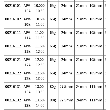
00216101
APV-
10.000-
65g
24mm
21mm
105mm
5,
10A
10.50
00216102
APV-
10.50-
65g
24mm
21mm
105mm
5,
10B
11.00
00216111
APV-
11.00-
65g
24mm
21mm
105mm
5,
11A
11.50
00216112
APV-
11.50-
65g
24mm
21mm
105mm
5,
11B
12.00
00216121
APV-
12.00-
65g
24mm
21mm
105mm
5,
12A
12.50
00216122
APV-
12.50-
65g
24mm
21mm
105mm
5,
12B
13.00
00216131
APV-
13.00-
80g
27.5mm
24mm
111mm
5,
13A
13.50
00216132
APV-
13.50-
80g
27.5mm
24mm
111mm
5,
13B
14.00