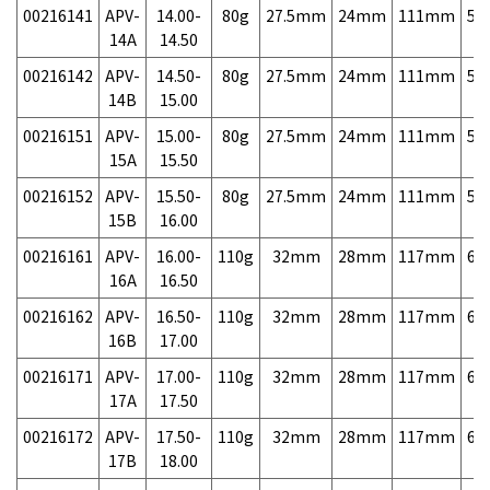
00216141
APV-
14.00-
80g
27.5mm
24mm
111mm
5,
14A
14.50
00216142
APV-
14.50-
80g
27.5mm
24mm
111mm
5,
14B
15.00
00216151
APV-
15.00-
80g
27.5mm
24mm
111mm
5,
15A
15.50
00216152
APV-
15.50-
80g
27.5mm
24mm
111mm
5,
15B
16.00
00216161
APV-
16.00-
110g
32mm
28mm
117mm
6,
16A
16.50
00216162
APV-
16.50-
110g
32mm
28mm
117mm
6,
16B
17.00
00216171
APV-
17.00-
110g
32mm
28mm
117mm
6,
17A
17.50
00216172
APV-
17.50-
110g
32mm
28mm
117mm
6,
17B
18.00