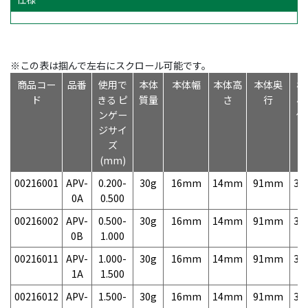
※この表は掴んで左右にスクロール可能です。
商品コー
品番
使用で
本体
本体幅
本体高
本体奥
標
ド
きる ピ
質量
さ
行
小
ンゲー
価
ジサイ
ズ
(mm)
00216001
APV-
0.200-
30g
16mm
14mm
91mm
3,
0A
0.500
00216002
APV-
0.500-
30g
16mm
14mm
91mm
3,
0B
1.000
00216011
APV-
1.000-
30g
16mm
14mm
91mm
3,
1A
1.500
00216012
APV-
1.500-
30g
16mm
14mm
91mm
3,