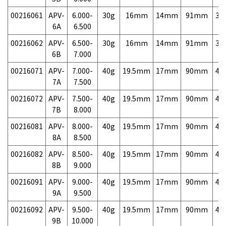
00216061
APV-
6.000-
30g
16mm
14mm
91mm
3,
6A
6.500
00216062
APV-
6.500-
30g
16mm
14mm
91mm
3,
6B
7.000
00216071
APV-
7.000-
40g
19.5mm
17mm
90mm
4,
7A
7.500
00216072
APV-
7.500-
40g
19.5mm
17mm
90mm
4,
7B
8.000
00216081
APV-
8.000-
40g
19.5mm
17mm
90mm
4,
8A
8.500
00216082
APV-
8.500-
40g
19.5mm
17mm
90mm
4,
8B
9.000
00216091
APV-
9.000-
40g
19.5mm
17mm
90mm
4,
9A
9.500
00216092
APV-
9.500-
40g
19.5mm
17mm
90mm
4,
9B
10.000