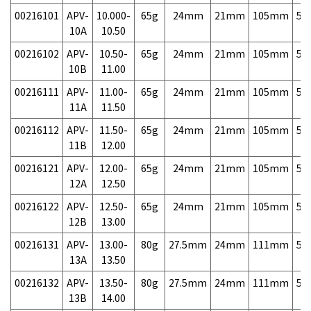
00216101
APV-
10.000-
65g
24mm
21mm
105mm
5,
10A
10.50
00216102
APV-
10.50-
65g
24mm
21mm
105mm
5,
10B
11.00
00216111
APV-
11.00-
65g
24mm
21mm
105mm
5,
11A
11.50
00216112
APV-
11.50-
65g
24mm
21mm
105mm
5,
11B
12.00
00216121
APV-
12.00-
65g
24mm
21mm
105mm
5,
12A
12.50
00216122
APV-
12.50-
65g
24mm
21mm
105mm
5,
12B
13.00
00216131
APV-
13.00-
80g
27.5mm
24mm
111mm
5,
13A
13.50
00216132
APV-
13.50-
80g
27.5mm
24mm
111mm
5,
13B
14.00