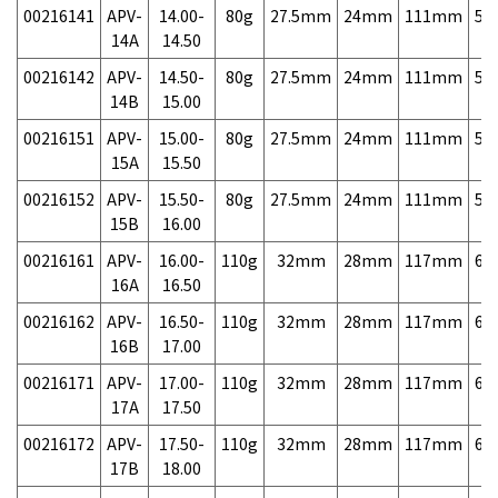
00216141
APV-
14.00-
80g
27.5mm
24mm
111mm
5,
14A
14.50
00216142
APV-
14.50-
80g
27.5mm
24mm
111mm
5,
14B
15.00
00216151
APV-
15.00-
80g
27.5mm
24mm
111mm
5,
15A
15.50
00216152
APV-
15.50-
80g
27.5mm
24mm
111mm
5,
15B
16.00
00216161
APV-
16.00-
110g
32mm
28mm
117mm
6,
16A
16.50
00216162
APV-
16.50-
110g
32mm
28mm
117mm
6,
16B
17.00
00216171
APV-
17.00-
110g
32mm
28mm
117mm
6,
17A
17.50
00216172
APV-
17.50-
110g
32mm
28mm
117mm
6,
17B
18.00