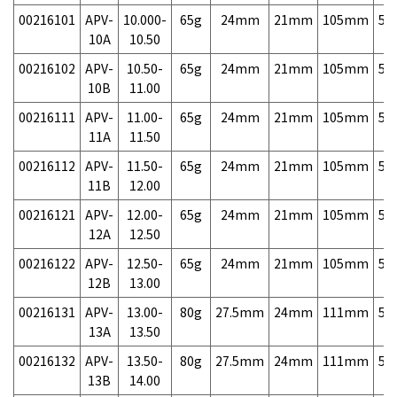
00216101
APV-
10.000-
65g
24mm
21mm
105mm
5,
10A
10.50
00216102
APV-
10.50-
65g
24mm
21mm
105mm
5,
10B
11.00
00216111
APV-
11.00-
65g
24mm
21mm
105mm
5,
11A
11.50
00216112
APV-
11.50-
65g
24mm
21mm
105mm
5,
11B
12.00
00216121
APV-
12.00-
65g
24mm
21mm
105mm
5,
12A
12.50
00216122
APV-
12.50-
65g
24mm
21mm
105mm
5,
12B
13.00
00216131
APV-
13.00-
80g
27.5mm
24mm
111mm
5,
13A
13.50
00216132
APV-
13.50-
80g
27.5mm
24mm
111mm
5,
13B
14.00