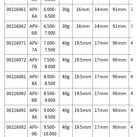
00216061
APV-
6.000-
30g
16mm
14mm
91mm
3,
6A
6.500
00216062
APV-
6.500-
30g
16mm
14mm
91mm
3,
6B
7.000
00216071
APV-
7.000-
40g
19.5mm
17mm
90mm
4,
7A
7.500
00216072
APV-
7.500-
40g
19.5mm
17mm
90mm
4,
7B
8.000
00216081
APV-
8.000-
40g
19.5mm
17mm
90mm
4,
8A
8.500
00216082
APV-
8.500-
40g
19.5mm
17mm
90mm
4,
8B
9.000
00216091
APV-
9.000-
40g
19.5mm
17mm
90mm
4,
9A
9.500
00216092
APV-
9.500-
40g
19.5mm
17mm
90mm
4,
9B
10.000