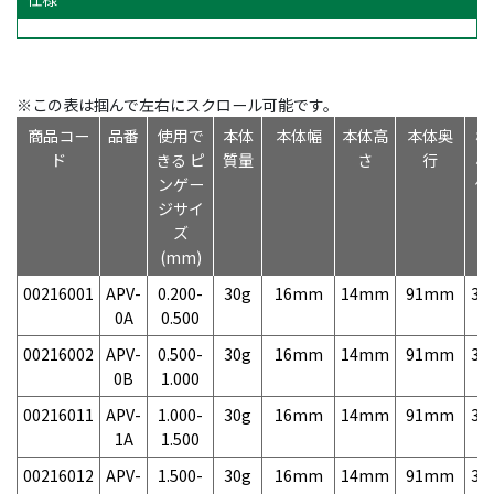
※この表は掴んで左右にスクロール可能です。
商品コー
品番
使用で
本体
本体幅
本体高
本体奥
標
ド
きる ピ
質量
さ
行
小
ンゲー
価
ジサイ
ズ
(mm)
00216001
APV-
0.200-
30g
16mm
14mm
91mm
3,
0A
0.500
00216002
APV-
0.500-
30g
16mm
14mm
91mm
3,
0B
1.000
00216011
APV-
1.000-
30g
16mm
14mm
91mm
3,
1A
1.500
00216012
APV-
1.500-
30g
16mm
14mm
91mm
3,