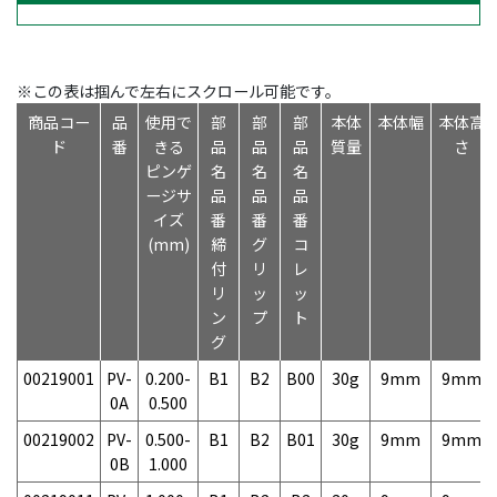
※この表は掴んで左右にスクロール可能です。
商品コー
品
使用で
部
部
部
本体
本体幅
本体高
ド
番
きる
品
品
品
質量
さ
ピンゲ
名
名
名
ージサ
品
品
品
イズ
番
番
番
(mm)
締
グ
コ
付
リ
レ
リ
ッ
ッ
ン
プ
ト
グ
00219001
PV-
0.200-
B1
B2
B00
30g
9mm
9mm
0A
0.500
00219002
PV-
0.500-
B1
B2
B01
30g
9mm
9mm
0B
1.000