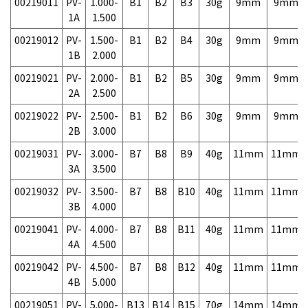
00219011
PV-
1.000-
B1
B2
B3
30g
9mm
9mm
1A
1.500
00219012
PV-
1.500-
B1
B2
B4
30g
9mm
9mm
1B
2.000
00219021
PV-
2.000-
B1
B2
B5
30g
9mm
9mm
2A
2.500
00219022
PV-
2.500-
B1
B2
B6
30g
9mm
9mm
2B
3.000
00219031
PV-
3.000-
B7
B8
B9
40g
11mm
11mm
3A
3.500
00219032
PV-
3.500-
B7
B8
B10
40g
11mm
11mm
3B
4.000
00219041
PV-
4.000-
B7
B8
B11
40g
11mm
11mm
4A
4.500
00219042
PV-
4.500-
B7
B8
B12
40g
11mm
11mm
4B
5.000
00219051
PV-
5.000-
B13
B14
B15
70g
14mm
14mm