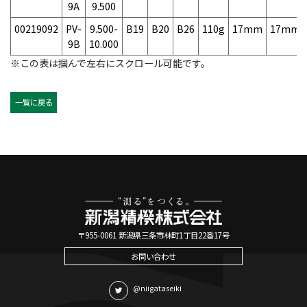
9A
9.500
00219092
PV-
9.500-
B19
B20
B26
110g
17mm
17mm
9B
10.000
※この表は掴んで左右にスクロール可能です。
一覧に戻る
〒955-0061 新潟県三条市林町1丁目22番17号
お問い合わせ
@niigataseiki