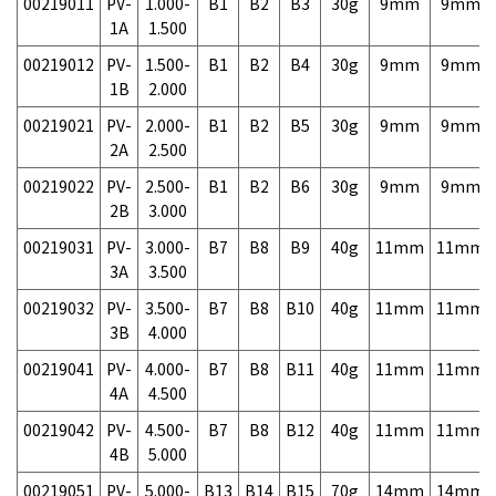
00219011
PV-
1.000-
B1
B2
B3
30g
9mm
9mm
1A
1.500
00219012
PV-
1.500-
B1
B2
B4
30g
9mm
9mm
1B
2.000
00219021
PV-
2.000-
B1
B2
B5
30g
9mm
9mm
2A
2.500
00219022
PV-
2.500-
B1
B2
B6
30g
9mm
9mm
2B
3.000
00219031
PV-
3.000-
B7
B8
B9
40g
11mm
11mm
3A
3.500
00219032
PV-
3.500-
B7
B8
B10
40g
11mm
11mm
3B
4.000
00219041
PV-
4.000-
B7
B8
B11
40g
11mm
11mm
4A
4.500
00219042
PV-
4.500-
B7
B8
B12
40g
11mm
11mm
4B
5.000
00219051
PV-
5.000-
B13
B14
B15
70g
14mm
14mm