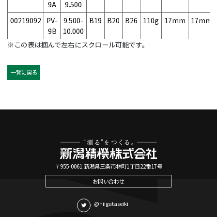
9A
9.500
00219092
PV-
9.500-
B19
B20
B26
110g
17mm
17mm
9B
10.000
※この表は掴んで左右にスクロール可能です。
一覧に戻る
〒955-0061 新潟県三条市林町1丁目22番17号
お問い合わせ
@niigataseiki