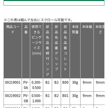
※この表は掴んで左右にスクロール可能です。
商品コー
品
使用で
部
部
部
本体
本体幅
本体高
ド
番
きる
品
品
品
質量
さ
ピンゲ
名
名
名
ージサ
品
品
品
イズ
番
番
番
(mm)
締
グ
コ
付
リ
レ
リ
ッ
ッ
ン
プ
ト
グ
00219001
PV-
0.200-
B1
B2
B00
30g
9mm
9mm
0A
0.500
00219002
PV-
0.500-
B1
B2
B01
30g
9mm
9mm
0B
1.000