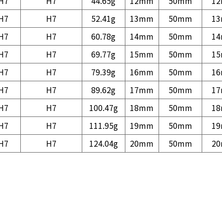
H7
H7
44.65g
12mm
50mm
1
H7
H7
52.41g
13mm
50mm
1
H7
H7
60.78g
14mm
50mm
1
H7
H7
69.77g
15mm
50mm
1
H7
H7
79.39g
16mm
50mm
1
H7
H7
89.62g
17mm
50mm
1
H7
H7
100.47g
18mm
50mm
1
H7
H7
111.95g
19mm
50mm
1
H7
H7
124.04g
20mm
50mm
2