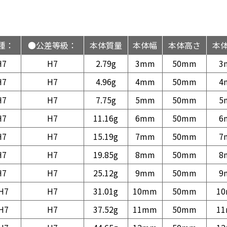
種：
●公差等級：
本体質量
本体幅
本体高さ
本
H7
H7
2.79g
3mm
50mm
3
H7
H7
4.96g
4mm
50mm
4
H7
H7
7.75g
5mm
50mm
5
H7
H7
11.16g
6mm
50mm
6
H7
H7
15.19g
7mm
50mm
7
H7
H7
19.85g
8mm
50mm
8
H7
H7
25.12g
9mm
50mm
9
H7
H7
31.01g
10mm
50mm
1
H7
H7
37.52g
11mm
50mm
1