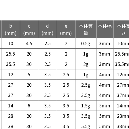
b
c
d
e
本体質
本体幅
本体
(mm)
(mm)
(mm)
(mm)
量
さ
10
4.5
2.5
2
0.5g
3mm
10m
25.5
20
2.5
2
1g
3mm
25.5
35.5
30
2.5
2
2g
3mm
35.5
12
5
3.5
2.5
1g
4mm
12m
27
20
3.5
2.5
2.5g
4mm
27m
37
30
3.5
2.5
3.5g
4mm
37m
14
6
3.5
3.5
1.5g
5mm
14m
28
20
3.5
3.5
3.5g
5mm
28m
38
30
3.5
3.5
5.5g
5mm
38m