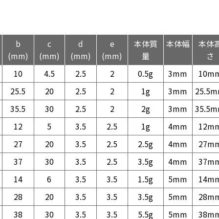
b
c
d
e
本体質
本体幅
本体
(mm)
(mm)
(mm)
(mm)
量
さ
10
4.5
2.5
2
0.5g
3mm
10m
25.5
20
2.5
2
1g
3mm
25.5
35.5
30
2.5
2
2g
3mm
35.5
12
5
3.5
2.5
1g
4mm
12m
27
20
3.5
2.5
2.5g
4mm
27m
37
30
3.5
2.5
3.5g
4mm
37m
14
6
3.5
3.5
1.5g
5mm
14m
28
20
3.5
3.5
3.5g
5mm
28m
38
30
3.5
3.5
5.5g
5mm
38m