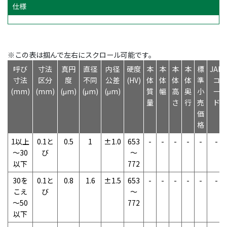
仕様
※この表は掴んで左右にスクロール可能です。
呼び
寸法
真円
直径
内径
硬度
本
本
本
本
標
JAN
寸法
区分
度
不同
公差
(HV)
体
体
体
体
準
コ
(mm)
(mm)
(μm)
(μm)
(μm)
質
幅
高
奥
小
ー
量
さ
行
売
ド
価
格
1以上
0.1と
0.5
1
±1.0
653
-
-
-
-
-
-
～30
び
～
以下
772
30を
0.1と
0.8
1.6
±1.5
653
-
-
-
-
-
-
こえ
び
～
～50
772
以下