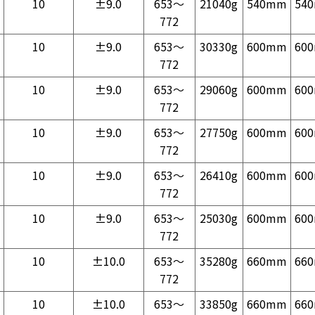
10
±9.0
653～
21040g
540mm
54
772
10
±9.0
653～
30330g
600mm
60
772
10
±9.0
653～
29060g
600mm
60
772
10
±9.0
653～
27750g
600mm
60
772
10
±9.0
653～
26410g
600mm
60
772
10
±9.0
653～
25030g
600mm
60
772
10
±10.0
653～
35280g
660mm
66
772
10
±10.0
653～
33850g
660mm
66