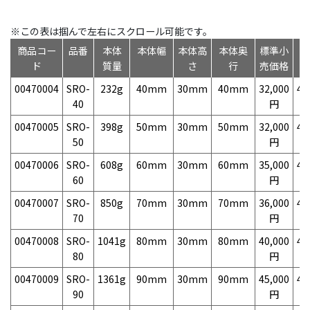
※この表は掴んで左右にスクロール可能です。
商品コー
品番
本体
本体幅
本体高
本体奥
標準小
ド
質量
さ
行
売価格
00470004
SRO-
232g
40mm
30mm
40mm
32,000
49
40
円
00470005
SRO-
398g
50mm
30mm
50mm
32,000
49
50
円
00470006
SRO-
608g
60mm
30mm
60mm
35,000
49
60
円
00470007
SRO-
850g
70mm
30mm
70mm
36,000
49
70
円
00470008
SRO-
1041g
80mm
30mm
80mm
40,000
49
80
円
00470009
SRO-
1361g
90mm
30mm
90mm
45,000
49
90
円