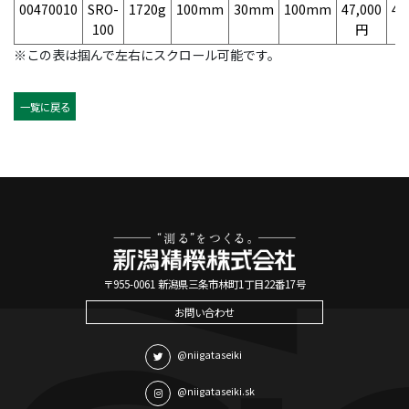
00470010
SRO-
1720g
100mm
30mm
100mm
47,000
49
100
円
※この表は掴んで左右にスクロール可能です。
一覧に戻る
〒955-0061 新潟県三条市林町1丁目22番17号
お問い合わせ
@niigataseiki
@niigataseiki.sk