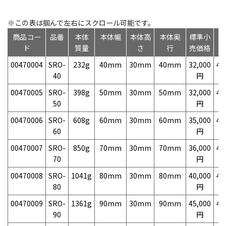
※この表は掴んで左右にスクロール可能です。
商品コー
品番
本体
本体幅
本体高
本体奥
標準小
ド
質量
さ
行
売価格
00470004
SRO-
232g
40mm
30mm
40mm
32,000
49
40
円
00470005
SRO-
398g
50mm
30mm
50mm
32,000
49
50
円
00470006
SRO-
608g
60mm
30mm
60mm
35,000
49
60
円
00470007
SRO-
850g
70mm
30mm
70mm
36,000
49
70
円
00470008
SRO-
1041g
80mm
30mm
80mm
40,000
49
80
円
00470009
SRO-
1361g
90mm
30mm
90mm
45,000
49
90
円