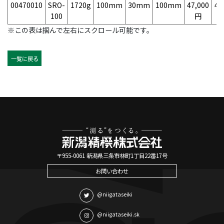
00470010
SRO-
1720g
100mm
30mm
100mm
47,000
49
100
円
※この表は掴んで左右にスクロール可能です。
一覧に戻る
〒955-0061 新潟県三条市林町1丁目22番17号
お問い合わせ
@niigataseiki
@niigataseiki.sk