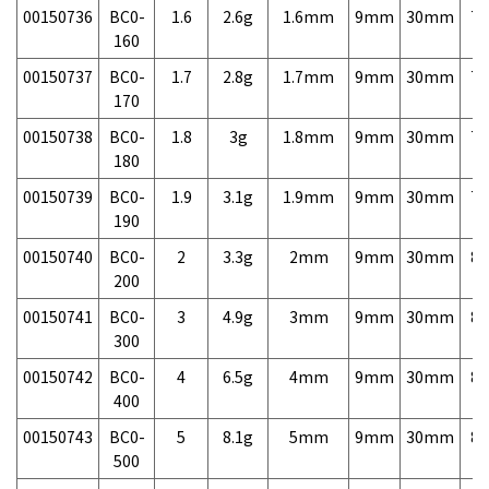
00150736
BC0-
1.6
2.6g
1.6mm
9mm
30mm
7,
160
00150737
BC0-
1.7
2.8g
1.7mm
9mm
30mm
7,
170
00150738
BC0-
1.8
3g
1.8mm
9mm
30mm
7,
180
00150739
BC0-
1.9
3.1g
1.9mm
9mm
30mm
7,
190
00150740
BC0-
2
3.3g
2mm
9mm
30mm
8,
200
00150741
BC0-
3
4.9g
3mm
9mm
30mm
8,
300
00150742
BC0-
4
6.5g
4mm
9mm
30mm
8,
400
00150743
BC0-
5
8.1g
5mm
9mm
30mm
8,
500