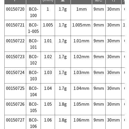
00150720
BC0-
1
1.7g
1mm
9mm
30mm
6,
100
00150721
BC0-
1.005
1.7g
1.005mm
9mm
30mm
11
1-005
00150722
BC0-
1.01
1.7g
1.01mm
9mm
30mm
6,
101
00150723
BC0-
1.02
1.7g
1.02mm
9mm
30mm
6,
102
00150724
BC0-
1.03
1.7g
1.03mm
9mm
30mm
6,
103
00150725
BC0-
1.04
1.7g
1.04mm
9mm
30mm
6,
104
00150726
BC0-
1.05
1.8g
1.05mm
9mm
30mm
6,
105
00150727
BC0-
1.06
1.8g
1.06mm
9mm
30mm
6,
106