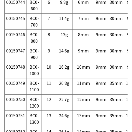
00150744
BC0-
6
9.8g
6mm
9mm
30mm
9,
600
00150745
BC0-
7
11.4g
7mm
9mm
30mm
9,
700
00150746
BC0-
8
13g
8mm
9mm
30mm
9,
800
00150747
BC0-
9
14.6g
9mm
9mm
30mm
9,
900
00150748
BC0-
10
16.2g
10mm
9mm
30mm
9,
1000
00150749
BC0-
11
20.8g
11mm
9mm
35mm
11
1100
00150750
BC0-
12
22.7g
12mm
9mm
35mm
11
1200
00150751
BC0-
13
24.6g
13mm
9mm
35mm
11
1300
00150752
BC0-
14
26.5g
14mm
9mm
35mm
11