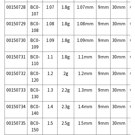
00150728
BC0-
1.07
1.8g
1.07mm
9mm
30mm
6,
107
00150729
BC0-
1.08
1.8g
1.08mm
9mm
30mm
6,
108
00150730
BC0-
1.09
1.8g
1.09mm
9mm
30mm
6,
109
00150731
BC0-
1.1
1.8g
1.1mm
9mm
30mm
6,
110
00150732
BC0-
1.2
2g
1.2mm
9mm
30mm
6,
120
00150733
BC0-
1.3
2.2g
1.3mm
9mm
30mm
6,
130
00150734
BC0-
1.4
2.3g
1.4mm
9mm
30mm
6,
140
00150735
BC0-
1.5
2.5g
1.5mm
9mm
30mm
7,
150