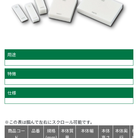
用途
特徴
仕様
※この表は掴んで左右にスクロール可能です。
商品コー
品番
規格
本体質
本体幅
本体
本体奥
標
ド
(mm)
量
高さ
行
売