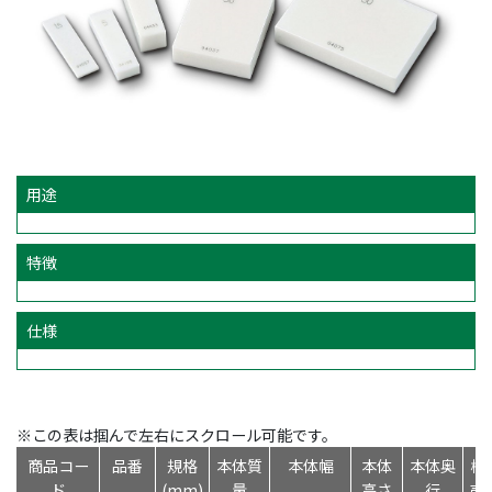
用途
特徴
仕様
※この表は掴んで左右にスクロール可能です。
商品コー
品番
規格
本体質
本体幅
本体
本体奥
標
ド
(mm)
量
高さ
行
売