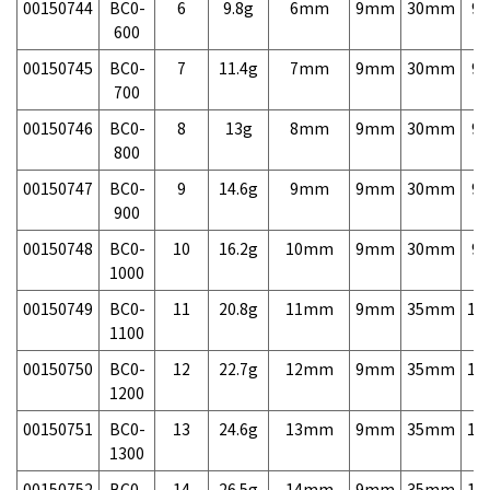
00150744
BC0-
6
9.8g
6mm
9mm
30mm
9,
600
00150745
BC0-
7
11.4g
7mm
9mm
30mm
9,
700
00150746
BC0-
8
13g
8mm
9mm
30mm
9,
800
00150747
BC0-
9
14.6g
9mm
9mm
30mm
9,
900
00150748
BC0-
10
16.2g
10mm
9mm
30mm
9,
1000
00150749
BC0-
11
20.8g
11mm
9mm
35mm
11
1100
00150750
BC0-
12
22.7g
12mm
9mm
35mm
11
1200
00150751
BC0-
13
24.6g
13mm
9mm
35mm
11
1300
00150752
BC0-
14
26.5g
14mm
9mm
35mm
11