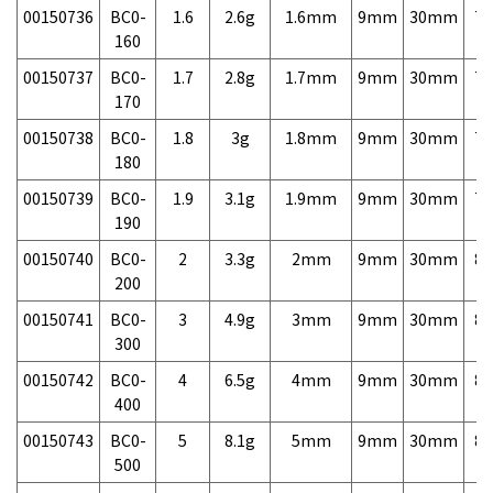
00150736
BC0-
1.6
2.6g
1.6mm
9mm
30mm
7,
160
00150737
BC0-
1.7
2.8g
1.7mm
9mm
30mm
7,
170
00150738
BC0-
1.8
3g
1.8mm
9mm
30mm
7,
180
00150739
BC0-
1.9
3.1g
1.9mm
9mm
30mm
7,
190
00150740
BC0-
2
3.3g
2mm
9mm
30mm
8,
200
00150741
BC0-
3
4.9g
3mm
9mm
30mm
8,
300
00150742
BC0-
4
6.5g
4mm
9mm
30mm
8,
400
00150743
BC0-
5
8.1g
5mm
9mm
30mm
8,
500