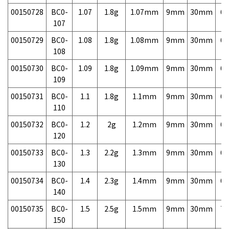
00150728
BC0-
1.07
1.8g
1.07mm
9mm
30mm
6,
107
00150729
BC0-
1.08
1.8g
1.08mm
9mm
30mm
6,
108
00150730
BC0-
1.09
1.8g
1.09mm
9mm
30mm
6,
109
00150731
BC0-
1.1
1.8g
1.1mm
9mm
30mm
6,
110
00150732
BC0-
1.2
2g
1.2mm
9mm
30mm
6,
120
00150733
BC0-
1.3
2.2g
1.3mm
9mm
30mm
6,
130
00150734
BC0-
1.4
2.3g
1.4mm
9mm
30mm
6,
140
00150735
BC0-
1.5
2.5g
1.5mm
9mm
30mm
7,
150