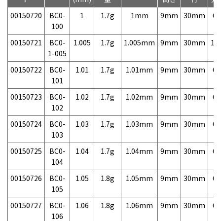
00150720
BC0-
1
1.7g
1mm
9mm
30mm
6,
100
00150721
BC0-
1.005
1.7g
1.005mm
9mm
30mm
11
1-005
00150722
BC0-
1.01
1.7g
1.01mm
9mm
30mm
6,
101
00150723
BC0-
1.02
1.7g
1.02mm
9mm
30mm
6,
102
00150724
BC0-
1.03
1.7g
1.03mm
9mm
30mm
6,
103
00150725
BC0-
1.04
1.7g
1.04mm
9mm
30mm
6,
104
00150726
BC0-
1.05
1.8g
1.05mm
9mm
30mm
6,
105
00150727
BC0-
1.06
1.8g
1.06mm
9mm
30mm
6,
106