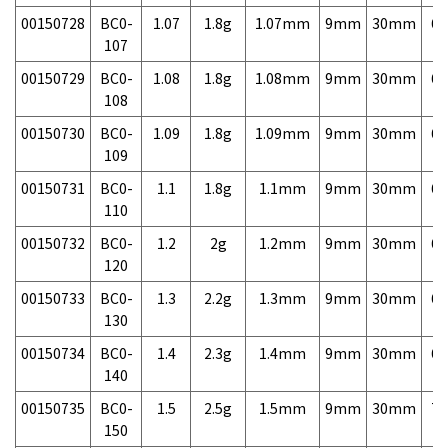
00150728
BC0-
1.07
1.8g
1.07mm
9mm
30mm
6,
107
00150729
BC0-
1.08
1.8g
1.08mm
9mm
30mm
6,
108
00150730
BC0-
1.09
1.8g
1.09mm
9mm
30mm
6,
109
00150731
BC0-
1.1
1.8g
1.1mm
9mm
30mm
6,
110
00150732
BC0-
1.2
2g
1.2mm
9mm
30mm
6,
120
00150733
BC0-
1.3
2.2g
1.3mm
9mm
30mm
6,
130
00150734
BC0-
1.4
2.3g
1.4mm
9mm
30mm
6,
140
00150735
BC0-
1.5
2.5g
1.5mm
9mm
30mm
7,
150