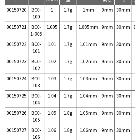
00150720
BC0-
1
1.7g
1mm
9mm
30mm
6,
100
00150721
BC0-
1.005
1.7g
1.005mm
9mm
30mm
11
1-005
00150722
BC0-
1.01
1.7g
1.01mm
9mm
30mm
6,
101
00150723
BC0-
1.02
1.7g
1.02mm
9mm
30mm
6,
102
00150724
BC0-
1.03
1.7g
1.03mm
9mm
30mm
6,
103
00150725
BC0-
1.04
1.7g
1.04mm
9mm
30mm
6,
104
00150726
BC0-
1.05
1.8g
1.05mm
9mm
30mm
6,
105
00150727
BC0-
1.06
1.8g
1.06mm
9mm
30mm
6,
106