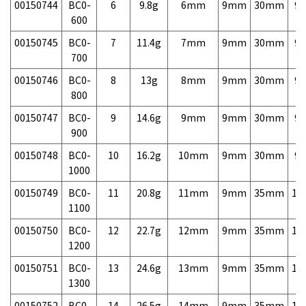
00150744
BC0-
6
9.8g
6mm
9mm
30mm
9,
600
00150745
BC0-
7
11.4g
7mm
9mm
30mm
9,
700
00150746
BC0-
8
13g
8mm
9mm
30mm
9,
800
00150747
BC0-
9
14.6g
9mm
9mm
30mm
9,
900
00150748
BC0-
10
16.2g
10mm
9mm
30mm
9,
1000
00150749
BC0-
11
20.8g
11mm
9mm
35mm
11
1100
00150750
BC0-
12
22.7g
12mm
9mm
35mm
11
1200
00150751
BC0-
13
24.6g
13mm
9mm
35mm
11
1300
00150752
BC0-
14
26.5g
14mm
9mm
35mm
11