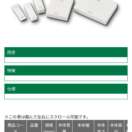
用途
特徴
仕様
※この表は掴んで左右にスクロール可能です。
商品コー
品番
規格
本体質
本体幅
本体
本体奥
標
ド
(mm)
量
高さ
行
売