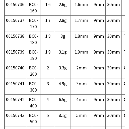
00150736
BC0-
1.6
2.6g
1.6mm
9mm
30mm
7,
160
00150737
BC0-
1.7
2.8g
1.7mm
9mm
30mm
7,
170
00150738
BC0-
1.8
3g
1.8mm
9mm
30mm
7,
180
00150739
BC0-
1.9
3.1g
1.9mm
9mm
30mm
7,
190
00150740
BC0-
2
3.3g
2mm
9mm
30mm
8,
200
00150741
BC0-
3
4.9g
3mm
9mm
30mm
8,
300
00150742
BC0-
4
6.5g
4mm
9mm
30mm
8,
400
00150743
BC0-
5
8.1g
5mm
9mm
30mm
8,
500