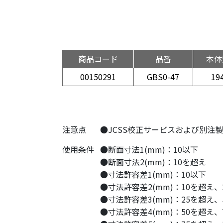
商品コード
品番
本体
00150291
GBS0-47
19
注意点
●JCSS校正サービスおよび別注
使用条件
●断面寸法1(mm)：10以下
●断面寸法2(mm)：10を超え
●寸法許容差1(mm)：10以下
●寸法許容差2(mm)：10を超え、
●寸法許容差3(mm)：25を超え、
●寸法許容差4(mm)：50を超え、