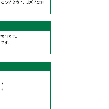
などの精度検査、比較測定用
査表付です。
楽です。
)}
)}