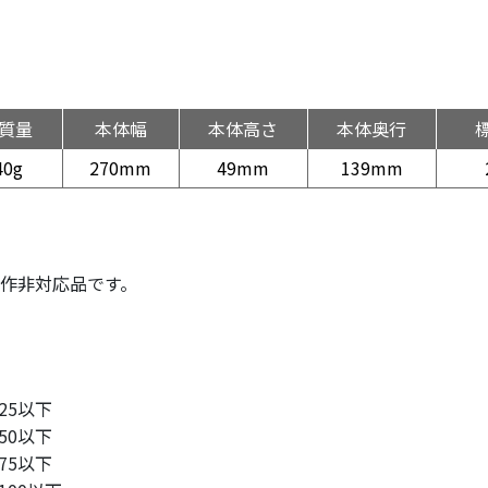
質量
本体幅
本体高さ
本体奥行
40g
270mm
49mm
139mm
製作非対応品です。
25以下
50以下
75以下