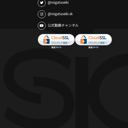
@niigataseiki
@niigataseiki.sk
公式動画チャンネル