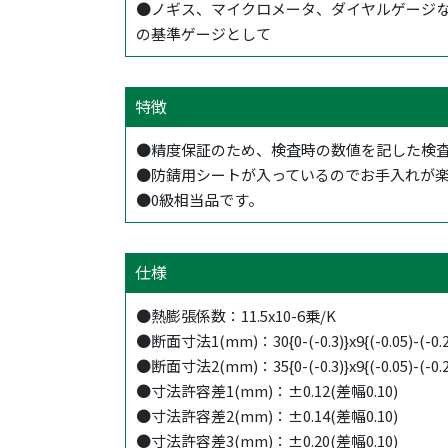
●ノギス、マイクロメータ、ダイヤルゲージ
の基準ゲージとして
特徴
●精度保証のため、検査時の数値を記した検
●防錆用シートが入っているのでお手入れが
●0級相当品です。
仕様
●熱膨張係数：11.5x10-6乗/K
●断面寸法1(mm)：30{0-(-0.3)}x9{(-0.05)-(-0.2
●断面寸法2(mm)：35{0-(-0.3)}x9{(-0.05)-(-0.2
●寸法許容差1(mm)：±0.12(差幅0.10)
●寸法許容差2(mm)：±0.14(差幅0.10)
●寸法許容差3(mm)：±0.20(差幅0.10)