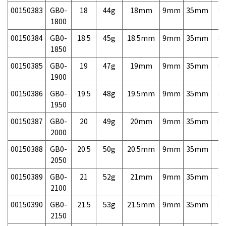
00150383
GB0-
18
44g
18mm
9mm
35mm
8,
1800
00150384
GB0-
18.5
45g
18.5mm
9mm
35mm
8,
1850
00150385
GB0-
19
47g
19mm
9mm
35mm
8,
1900
00150386
GB0-
19.5
48g
19.5mm
9mm
35mm
8,
1950
00150387
GB0-
20
49g
20mm
9mm
35mm
8,
2000
00150388
GB0-
20.5
50g
20.5mm
9mm
35mm
8,
2050
00150389
GB0-
21
52g
21mm
9mm
35mm
8,
2100
00150390
GB0-
21.5
53g
21.5mm
9mm
35mm
8,
2150