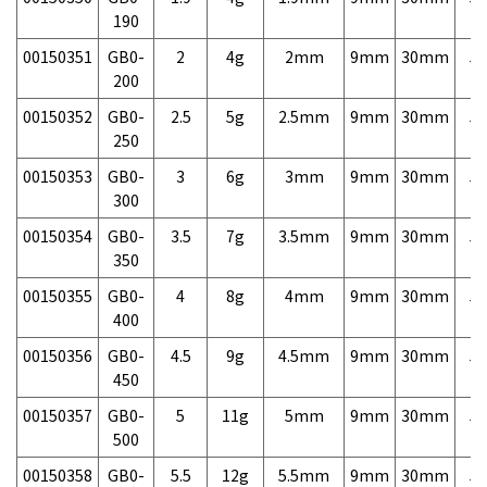
190
00150351
GB0-
2
4g
2mm
9mm
30mm
5,
200
00150352
GB0-
2.5
5g
2.5mm
9mm
30mm
5,
250
00150353
GB0-
3
6g
3mm
9mm
30mm
5,
300
00150354
GB0-
3.5
7g
3.5mm
9mm
30mm
5,
350
00150355
GB0-
4
8g
4mm
9mm
30mm
5,
400
00150356
GB0-
4.5
9g
4.5mm
9mm
30mm
5,
450
00150357
GB0-
5
11g
5mm
9mm
30mm
5,
500
00150358
GB0-
5.5
12g
5.5mm
9mm
30mm
5,