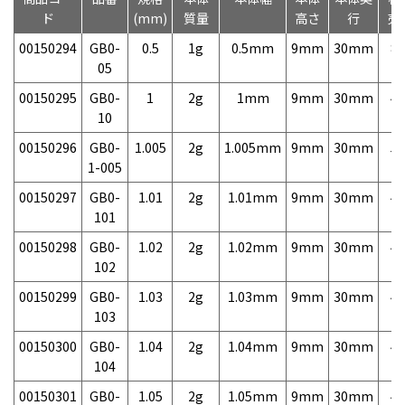
ド
(mm)
質量
高さ
行
売
00150294
GB0-
0.5
1g
0.5mm
9mm
30mm
8,
05
00150295
GB0-
1
2g
1mm
9mm
30mm
4,
10
00150296
GB0-
1.005
2g
1.005mm
9mm
30mm
5,
1-005
00150297
GB0-
1.01
2g
1.01mm
9mm
30mm
4,
101
00150298
GB0-
1.02
2g
1.02mm
9mm
30mm
4,
102
00150299
GB0-
1.03
2g
1.03mm
9mm
30mm
4,
103
00150300
GB0-
1.04
2g
1.04mm
9mm
30mm
4,
104
00150301
GB0-
1.05
2g
1.05mm
9mm
30mm
4,