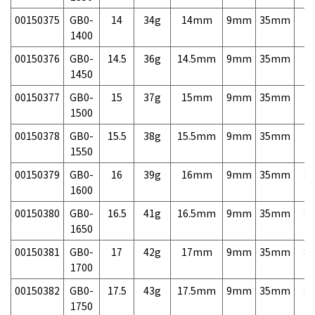
00150375
GB0-
14
34g
14mm
9mm
35mm
7,
1400
00150376
GB0-
14.5
36g
14.5mm
9mm
35mm
7,
1450
00150377
GB0-
15
37g
15mm
9mm
35mm
7,
1500
00150378
GB0-
15.5
38g
15.5mm
9mm
35mm
7,
1550
00150379
GB0-
16
39g
16mm
9mm
35mm
8,
1600
00150380
GB0-
16.5
41g
16.5mm
9mm
35mm
8,
1650
00150381
GB0-
17
42g
17mm
9mm
35mm
8,
1700
00150382
GB0-
17.5
43g
17.5mm
9mm
35mm
8,
1750