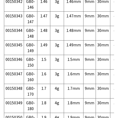
00150342
GB0-
1.46
3g
1.46mm
9mm
30mm
4,
146
00150343
GB0-
1.47
3g
1.47mm
9mm
30mm
4,
147
00150344
GB0-
1.48
3g
1.48mm
9mm
30mm
4,
148
00150345
GB0-
1.49
3g
1.49mm
9mm
30mm
4,
149
00150346
GB0-
1.5
3g
1.5mm
9mm
30mm
4,
150
00150347
GB0-
1.6
3g
1.6mm
9mm
30mm
5,
160
00150348
GB0-
1.7
4g
1.7mm
9mm
30mm
5,
170
00150349
GB0-
1.8
4g
1.8mm
9mm
30mm
5,
180
00150350
GB0-
1.9
4g
1.9mm
9mm
30mm
5,