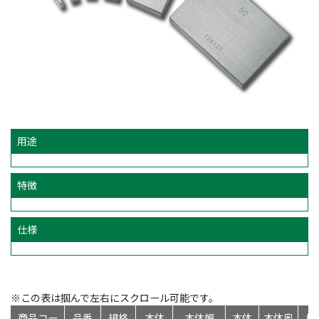
用途
特徴
仕様
※この表は掴んで左右にスクロール可能です。
商品コー
品番
規格
本体
本体幅
本体
本体奥
標