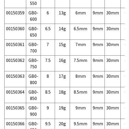
550
00150359
GB0-
6
13g
6mm
9mm
30mm
6,
600
00150360
GB0-
6.5
14g
6.5mm
9mm
30mm
6,
650
00150361
GB0-
7
15g
7mm
9mm
30mm
6,
700
00150362
GB0-
7.5
16g
7.5mm
9mm
30mm
6,
750
00150363
GB0-
8
17g
8mm
9mm
30mm
6,
800
00150364
GB0-
8.5
18g
8.5mm
9mm
30mm
6,
850
00150365
GB0-
9
19g
9mm
9mm
30mm
6,
900
00150366
GB0-
9.5
20g
9.5mm
9mm
30mm
6,