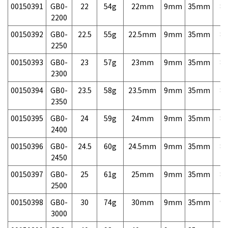
00150391
GB0-
22
54g
22mm
9mm
35mm
8,
2200
00150392
GB0-
22.5
55g
22.5mm
9mm
35mm
8,
2250
00150393
GB0-
23
57g
23mm
9mm
35mm
8,
2300
00150394
GB0-
23.5
58g
23.5mm
9mm
35mm
8,
2350
00150395
GB0-
24
59g
24mm
9mm
35mm
8,
2400
00150396
GB0-
24.5
60g
24.5mm
9mm
35mm
8,
2450
00150397
GB0-
25
61g
25mm
9mm
35mm
8,
2500
00150398
GB0-
30
74g
30mm
9mm
35mm
9,
3000