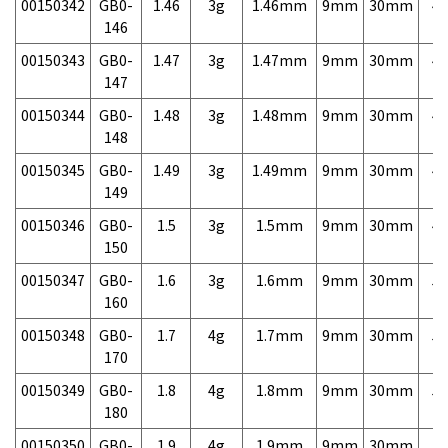
00150342
GB0-
1.46
3g
1.46mm
9mm
30mm
4,
146
00150343
GB0-
1.47
3g
1.47mm
9mm
30mm
4,
147
00150344
GB0-
1.48
3g
1.48mm
9mm
30mm
4,
148
00150345
GB0-
1.49
3g
1.49mm
9mm
30mm
4,
149
00150346
GB0-
1.5
3g
1.5mm
9mm
30mm
4,
150
00150347
GB0-
1.6
3g
1.6mm
9mm
30mm
5,
160
00150348
GB0-
1.7
4g
1.7mm
9mm
30mm
5,
170
00150349
GB0-
1.8
4g
1.8mm
9mm
30mm
5,
180
00150350
GB0-
1.9
4g
1.9mm
9mm
30mm
5,