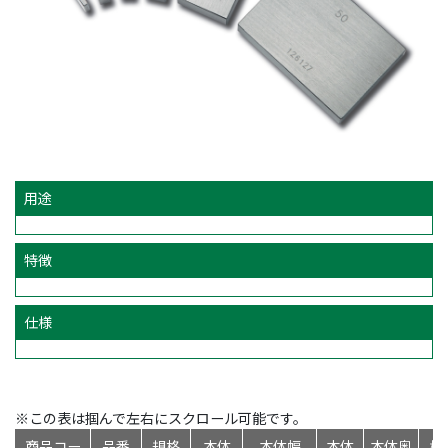
用途
特徴
仕様
※この表は掴んで左右にスクロール可能です。
商品コー
品番
規格
本体
本体幅
本体
本体奥
標