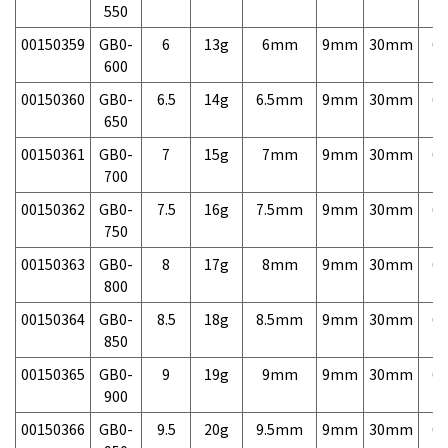
550
00150359
GB0-
6
13g
6mm
9mm
30mm
6,
600
00150360
GB0-
6.5
14g
6.5mm
9mm
30mm
6,
650
00150361
GB0-
7
15g
7mm
9mm
30mm
6,
700
00150362
GB0-
7.5
16g
7.5mm
9mm
30mm
6,
750
00150363
GB0-
8
17g
8mm
9mm
30mm
6,
800
00150364
GB0-
8.5
18g
8.5mm
9mm
30mm
6,
850
00150365
GB0-
9
19g
9mm
9mm
30mm
6,
900
00150366
GB0-
9.5
20g
9.5mm
9mm
30mm
6,