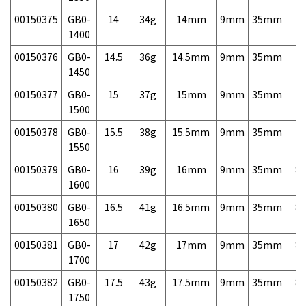
00150375
GB0-
14
34g
14mm
9mm
35mm
7,
1400
00150376
GB0-
14.5
36g
14.5mm
9mm
35mm
7,
1450
00150377
GB0-
15
37g
15mm
9mm
35mm
7,
1500
00150378
GB0-
15.5
38g
15.5mm
9mm
35mm
7,
1550
00150379
GB0-
16
39g
16mm
9mm
35mm
8,
1600
00150380
GB0-
16.5
41g
16.5mm
9mm
35mm
8,
1650
00150381
GB0-
17
42g
17mm
9mm
35mm
8,
1700
00150382
GB0-
17.5
43g
17.5mm
9mm
35mm
8,
1750