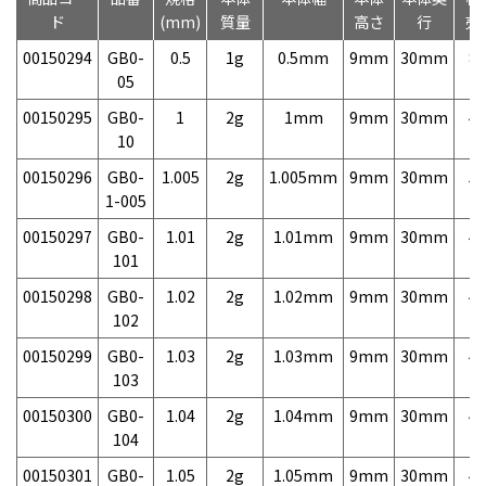
ド
(mm)
質量
高さ
行
売
00150294
GB0-
0.5
1g
0.5mm
9mm
30mm
8,
05
00150295
GB0-
1
2g
1mm
9mm
30mm
4,
10
00150296
GB0-
1.005
2g
1.005mm
9mm
30mm
5,
1-005
00150297
GB0-
1.01
2g
1.01mm
9mm
30mm
4,
101
00150298
GB0-
1.02
2g
1.02mm
9mm
30mm
4,
102
00150299
GB0-
1.03
2g
1.03mm
9mm
30mm
4,
103
00150300
GB0-
1.04
2g
1.04mm
9mm
30mm
4,
104
00150301
GB0-
1.05
2g
1.05mm
9mm
30mm
4,