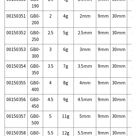
190
00150351
GB0-
2
4g
2mm
9mm
30mm
5,
200
00150352
GB0-
2.5
5g
2.5mm
9mm
30mm
5,
250
00150353
GB0-
3
6g
3mm
9mm
30mm
5,
300
00150354
GB0-
3.5
7g
3.5mm
9mm
30mm
5,
350
00150355
GB0-
4
8g
4mm
9mm
30mm
5,
400
00150356
GB0-
4.5
9g
4.5mm
9mm
30mm
5,
450
00150357
GB0-
5
11g
5mm
9mm
30mm
5,
500
00150358
GB0-
5.5
12g
5.5mm
9mm
30mm
5,