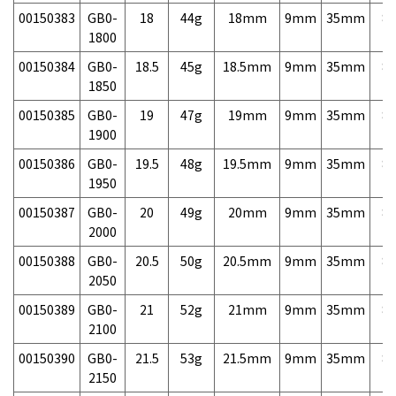
00150383
GB0-
18
44g
18mm
9mm
35mm
8,
1800
00150384
GB0-
18.5
45g
18.5mm
9mm
35mm
8,
1850
00150385
GB0-
19
47g
19mm
9mm
35mm
8,
1900
00150386
GB0-
19.5
48g
19.5mm
9mm
35mm
8,
1950
00150387
GB0-
20
49g
20mm
9mm
35mm
8,
2000
00150388
GB0-
20.5
50g
20.5mm
9mm
35mm
8,
2050
00150389
GB0-
21
52g
21mm
9mm
35mm
8,
2100
00150390
GB0-
21.5
53g
21.5mm
9mm
35mm
8,
2150