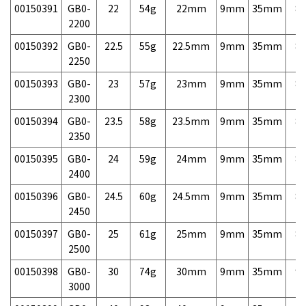
00150391
GB0-
22
54g
22mm
9mm
35mm
8,
2200
00150392
GB0-
22.5
55g
22.5mm
9mm
35mm
8,
2250
00150393
GB0-
23
57g
23mm
9mm
35mm
8,
2300
00150394
GB0-
23.5
58g
23.5mm
9mm
35mm
8,
2350
00150395
GB0-
24
59g
24mm
9mm
35mm
8,
2400
00150396
GB0-
24.5
60g
24.5mm
9mm
35mm
8,
2450
00150397
GB0-
25
61g
25mm
9mm
35mm
8,
2500
00150398
GB0-
30
74g
30mm
9mm
35mm
9,
3000