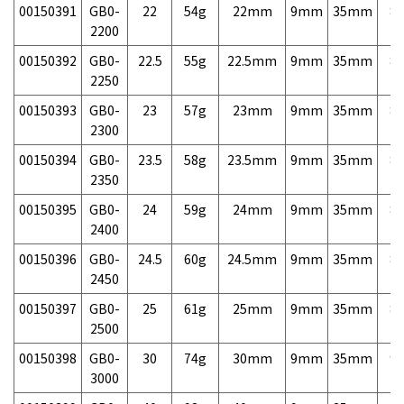
00150391
GB0-
22
54g
22mm
9mm
35mm
8,
2200
00150392
GB0-
22.5
55g
22.5mm
9mm
35mm
8,
2250
00150393
GB0-
23
57g
23mm
9mm
35mm
8,
2300
00150394
GB0-
23.5
58g
23.5mm
9mm
35mm
8,
2350
00150395
GB0-
24
59g
24mm
9mm
35mm
8,
2400
00150396
GB0-
24.5
60g
24.5mm
9mm
35mm
8,
2450
00150397
GB0-
25
61g
25mm
9mm
35mm
8,
2500
00150398
GB0-
30
74g
30mm
9mm
35mm
9,
3000