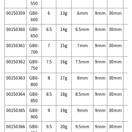
550
00150359
GB0-
6
13g
6mm
9mm
30mm
6,
600
00150360
GB0-
6.5
14g
6.5mm
9mm
30mm
6,
650
00150361
GB0-
7
15g
7mm
9mm
30mm
6,
700
00150362
GB0-
7.5
16g
7.5mm
9mm
30mm
6,
750
00150363
GB0-
8
17g
8mm
9mm
30mm
6,
800
00150364
GB0-
8.5
18g
8.5mm
9mm
30mm
6,
850
00150365
GB0-
9
19g
9mm
9mm
30mm
6,
900
00150366
GB0-
9.5
20g
9.5mm
9mm
30mm
6,