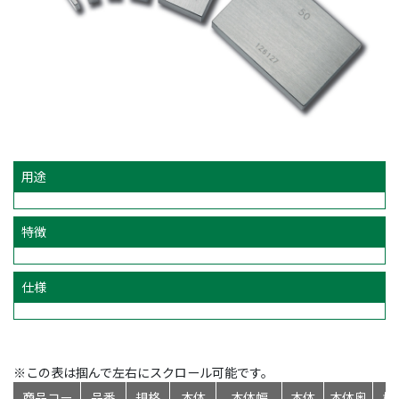
用途
特徴
仕様
※この表は掴んで左右にスクロール可能です。
商品コー
品番
規格
本体
本体幅
本体
本体奥
標