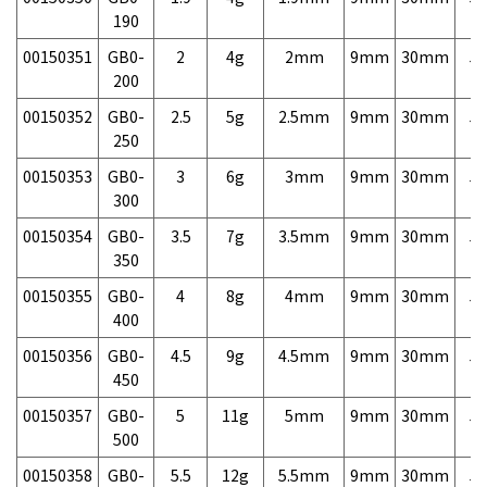
190
00150351
GB0-
2
4g
2mm
9mm
30mm
5,
200
00150352
GB0-
2.5
5g
2.5mm
9mm
30mm
5,
250
00150353
GB0-
3
6g
3mm
9mm
30mm
5,
300
00150354
GB0-
3.5
7g
3.5mm
9mm
30mm
5,
350
00150355
GB0-
4
8g
4mm
9mm
30mm
5,
400
00150356
GB0-
4.5
9g
4.5mm
9mm
30mm
5,
450
00150357
GB0-
5
11g
5mm
9mm
30mm
5,
500
00150358
GB0-
5.5
12g
5.5mm
9mm
30mm
5,