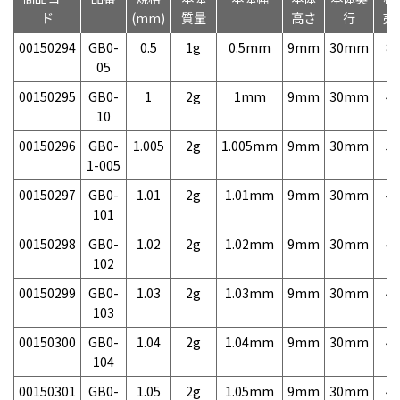
ド
(mm)
質量
高さ
行
売
00150294
GB0-
0.5
1g
0.5mm
9mm
30mm
8,
05
00150295
GB0-
1
2g
1mm
9mm
30mm
4,
10
00150296
GB0-
1.005
2g
1.005mm
9mm
30mm
5,
1-005
00150297
GB0-
1.01
2g
1.01mm
9mm
30mm
4,
101
00150298
GB0-
1.02
2g
1.02mm
9mm
30mm
4,
102
00150299
GB0-
1.03
2g
1.03mm
9mm
30mm
4,
103
00150300
GB0-
1.04
2g
1.04mm
9mm
30mm
4,
104
00150301
GB0-
1.05
2g
1.05mm
9mm
30mm
4,