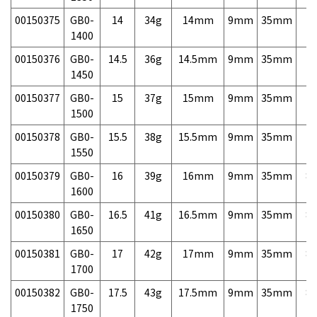
00150375
GB0-
14
34g
14mm
9mm
35mm
7,
1400
00150376
GB0-
14.5
36g
14.5mm
9mm
35mm
7,
1450
00150377
GB0-
15
37g
15mm
9mm
35mm
7,
1500
00150378
GB0-
15.5
38g
15.5mm
9mm
35mm
7,
1550
00150379
GB0-
16
39g
16mm
9mm
35mm
8,
1600
00150380
GB0-
16.5
41g
16.5mm
9mm
35mm
8,
1650
00150381
GB0-
17
42g
17mm
9mm
35mm
8,
1700
00150382
GB0-
17.5
43g
17.5mm
9mm
35mm
8,
1750