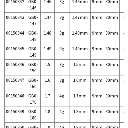
00150342
GB0-
1.46
3g
1.46mm
9mm
30mm
4,
146
00150343
GB0-
1.47
3g
1.47mm
9mm
30mm
4,
147
00150344
GB0-
1.48
3g
1.48mm
9mm
30mm
4,
148
00150345
GB0-
1.49
3g
1.49mm
9mm
30mm
4,
149
00150346
GB0-
1.5
3g
1.5mm
9mm
30mm
4,
150
00150347
GB0-
1.6
3g
1.6mm
9mm
30mm
5,
160
00150348
GB0-
1.7
4g
1.7mm
9mm
30mm
5,
170
00150349
GB0-
1.8
4g
1.8mm
9mm
30mm
5,
180
00150350
GB0-
1.9
4g
1.9mm
9mm
30mm
5,