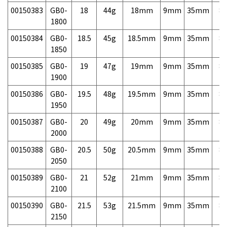
00150383
GB0-
18
44g
18mm
9mm
35mm
8,
1800
00150384
GB0-
18.5
45g
18.5mm
9mm
35mm
8,
1850
00150385
GB0-
19
47g
19mm
9mm
35mm
8,
1900
00150386
GB0-
19.5
48g
19.5mm
9mm
35mm
8,
1950
00150387
GB0-
20
49g
20mm
9mm
35mm
8,
2000
00150388
GB0-
20.5
50g
20.5mm
9mm
35mm
8,
2050
00150389
GB0-
21
52g
21mm
9mm
35mm
8,
2100
00150390
GB0-
21.5
53g
21.5mm
9mm
35mm
8,
2150