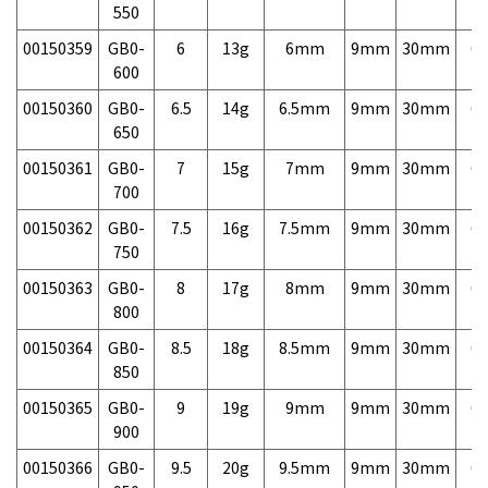
550
00150359
GB0-
6
13g
6mm
9mm
30mm
6,
600
00150360
GB0-
6.5
14g
6.5mm
9mm
30mm
6,
650
00150361
GB0-
7
15g
7mm
9mm
30mm
6,
700
00150362
GB0-
7.5
16g
7.5mm
9mm
30mm
6,
750
00150363
GB0-
8
17g
8mm
9mm
30mm
6,
800
00150364
GB0-
8.5
18g
8.5mm
9mm
30mm
6,
850
00150365
GB0-
9
19g
9mm
9mm
30mm
6,
900
00150366
GB0-
9.5
20g
9.5mm
9mm
30mm
6,