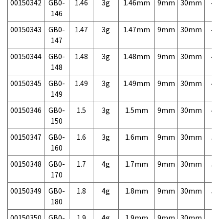
00150342
GB0-
1.46
3g
1.46mm
9mm
30mm
4,
146
00150343
GB0-
1.47
3g
1.47mm
9mm
30mm
4,
147
00150344
GB0-
1.48
3g
1.48mm
9mm
30mm
4,
148
00150345
GB0-
1.49
3g
1.49mm
9mm
30mm
4,
149
00150346
GB0-
1.5
3g
1.5mm
9mm
30mm
4,
150
00150347
GB0-
1.6
3g
1.6mm
9mm
30mm
5,
160
00150348
GB0-
1.7
4g
1.7mm
9mm
30mm
5,
170
00150349
GB0-
1.8
4g
1.8mm
9mm
30mm
5,
180
00150350
GB0-
1.9
4g
1.9mm
9mm
30mm
5,