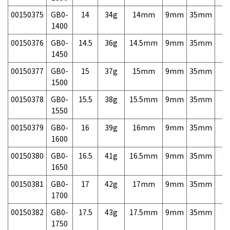
00150375
GB0-
14
34g
14mm
9mm
35mm
7,
1400
00150376
GB0-
14.5
36g
14.5mm
9mm
35mm
7,
1450
00150377
GB0-
15
37g
15mm
9mm
35mm
7,
1500
00150378
GB0-
15.5
38g
15.5mm
9mm
35mm
7,
1550
00150379
GB0-
16
39g
16mm
9mm
35mm
8,
1600
00150380
GB0-
16.5
41g
16.5mm
9mm
35mm
8,
1650
00150381
GB0-
17
42g
17mm
9mm
35mm
8,
1700
00150382
GB0-
17.5
43g
17.5mm
9mm
35mm
8,
1750