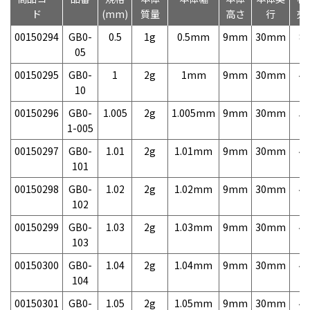
ド
(mm)
質量
高さ
行
売
00150294
GB0-
0.5
1g
0.5mm
9mm
30mm
8,
05
00150295
GB0-
1
2g
1mm
9mm
30mm
4,
10
00150296
GB0-
1.005
2g
1.005mm
9mm
30mm
5,
1-005
00150297
GB0-
1.01
2g
1.01mm
9mm
30mm
4,
101
00150298
GB0-
1.02
2g
1.02mm
9mm
30mm
4,
102
00150299
GB0-
1.03
2g
1.03mm
9mm
30mm
4,
103
00150300
GB0-
1.04
2g
1.04mm
9mm
30mm
4,
104
00150301
GB0-
1.05
2g
1.05mm
9mm
30mm
4,