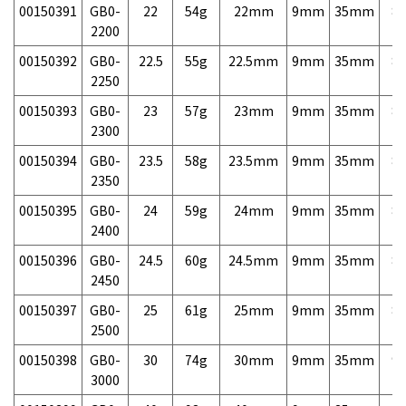
00150391
GB0-
22
54g
22mm
9mm
35mm
8,
2200
00150392
GB0-
22.5
55g
22.5mm
9mm
35mm
8,
2250
00150393
GB0-
23
57g
23mm
9mm
35mm
8,
2300
00150394
GB0-
23.5
58g
23.5mm
9mm
35mm
8,
2350
00150395
GB0-
24
59g
24mm
9mm
35mm
8,
2400
00150396
GB0-
24.5
60g
24.5mm
9mm
35mm
8,
2450
00150397
GB0-
25
61g
25mm
9mm
35mm
8,
2500
00150398
GB0-
30
74g
30mm
9mm
35mm
9,
3000