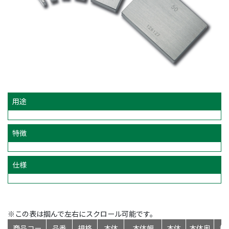
用途
特徴
仕様
※この表は掴んで左右にスクロール可能です。
商品コー
品番
規格
本体
本体幅
本体
本体奥
標