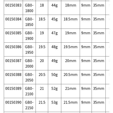
00150383
GB0-
18
44g
18mm
9mm
35mm
8,
1800
00150384
GB0-
18.5
45g
18.5mm
9mm
35mm
8,
1850
00150385
GB0-
19
47g
19mm
9mm
35mm
8,
1900
00150386
GB0-
19.5
48g
19.5mm
9mm
35mm
8,
1950
00150387
GB0-
20
49g
20mm
9mm
35mm
8,
2000
00150388
GB0-
20.5
50g
20.5mm
9mm
35mm
8,
2050
00150389
GB0-
21
52g
21mm
9mm
35mm
8,
2100
00150390
GB0-
21.5
53g
21.5mm
9mm
35mm
8,
2150