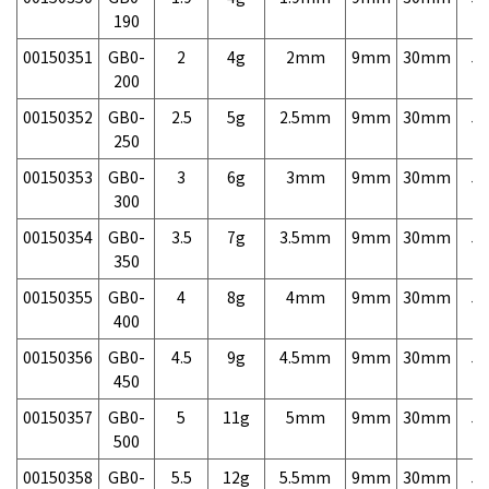
190
00150351
GB0-
2
4g
2mm
9mm
30mm
5,
200
00150352
GB0-
2.5
5g
2.5mm
9mm
30mm
5,
250
00150353
GB0-
3
6g
3mm
9mm
30mm
5,
300
00150354
GB0-
3.5
7g
3.5mm
9mm
30mm
5,
350
00150355
GB0-
4
8g
4mm
9mm
30mm
5,
400
00150356
GB0-
4.5
9g
4.5mm
9mm
30mm
5,
450
00150357
GB0-
5
11g
5mm
9mm
30mm
5,
500
00150358
GB0-
5.5
12g
5.5mm
9mm
30mm
5,