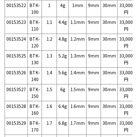
00153522
BTK-
1
4g
1mm
9mm
30mm
33,000
100
円
00153523
BTK-
1.1
4.4g
1.1mm
9mm
30mm
33,000
110
円
00153524
BTK-
1.2
4.8g
1.2mm
9mm
30mm
33,000
120
円
00153525
BTK-
1.3
5.2g
1.3mm
9mm
30mm
33,000
130
円
00153526
BTK-
1.4
5.6g
1.4mm
9mm
30mm
33,000
140
円
00153527
BTK-
1.5
6g
1.5mm
9mm
30mm
33,000
150
円
00153528
BTK-
1.6
6.4g
1.6mm
9mm
30mm
33,000
160
円
00153529
BTK-
1.7
6.8g
1.7mm
9mm
30mm
33,000
170
円