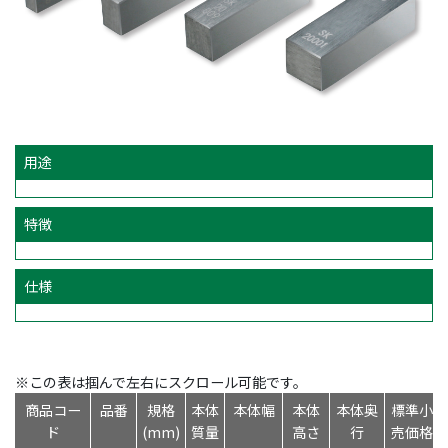
用途
特徴
仕様
※この表は掴んで左右にスクロール可能です。
商品コー
品番
規格
本体
本体幅
本体
本体奥
標準小
ド
(mm)
質量
高さ
行
売価格