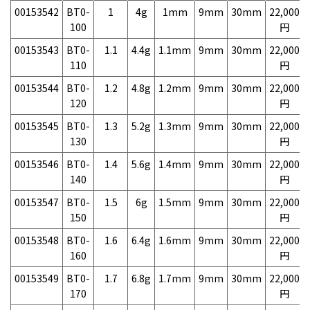
00153542
BT0-
1
4g
1mm
9mm
30mm
22,000
100
円
00153543
BT0-
1.1
4.4g
1.1mm
9mm
30mm
22,000
110
円
00153544
BT0-
1.2
4.8g
1.2mm
9mm
30mm
22,000
120
円
00153545
BT0-
1.3
5.2g
1.3mm
9mm
30mm
22,000
130
円
00153546
BT0-
1.4
5.6g
1.4mm
9mm
30mm
22,000
140
円
00153547
BT0-
1.5
6g
1.5mm
9mm
30mm
22,000
150
円
00153548
BT0-
1.6
6.4g
1.6mm
9mm
30mm
22,000
160
円
00153549
BT0-
1.7
6.8g
1.7mm
9mm
30mm
22,000
170
円