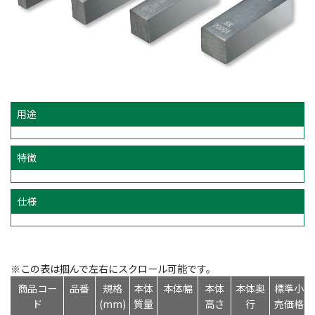
用途
特徴
仕様
※この表は掴んで左右にスクロール可能です。
商品コー
品番
規格
本体
本体幅
本体
本体奥
標準小
ド
(mm)
質量
高さ
行
売価格